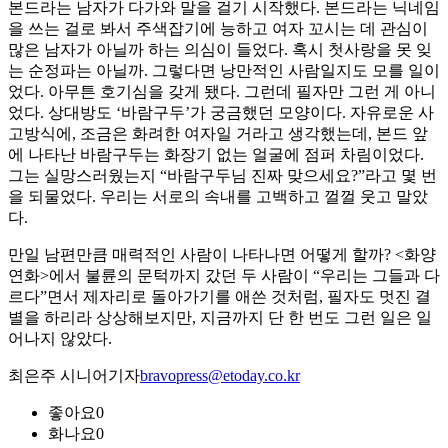
본드라는 남자가 다가와 말을 걸기 시작했다. 본드라는 닉네임
을 쓰는 걸로 봐서 주색잡기에 능하고 여자 꼬시는 데 관심이
많은 남자가 아닐까 하는 의심이 들었다. 혹시 첫사랑을 못 잊
는 순정파는 아닐까. 그렇다면 낭만적인 사람일지도 모를 일이
었다. 아무튼 호기심을 갖게 됐다. 그런데 필자만 그런 게 아니
었다. 상대방도 ‘바람구두’가 궁금했던 모양이다. 자유로운 사
고방식에, 조금은 화려한 여자일 거라고 생각했는데, 본드 앞
에 나타난 바람구두는 화장기 없는 얼굴에 점퍼 차림이었다.
그는 실망스러웠는지 “바람구두님 진짜 맞으세요?”라고 몇 번
을 되물었다. 우리는 서로의 속내를 고백하고 껄껄 웃고 말았
다.
만일 남편만큼 매력적인 사람이 나타나면 어떻게 할까? <화양
연화>에서 불륜의 문턱까지 갔던 두 사람이 “우리는 그들과 다
르다”면서 제자리로 돌아가기를 애쓴 것처럼, 필자도 멋진 결
별을 하리라 상상해보지만, 지금까지 단 한 번도 그런 일은 일
어나지 않았다.
최은주 시니어기자
bravopress@etoday.co.kr
좋아요
0
화나요
0