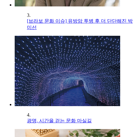
3.
[브라보 문화 이슈] 유방암 투병 후 더 단단해진 박
미선
4.
광명, 시간을 걷는 문화 마실길