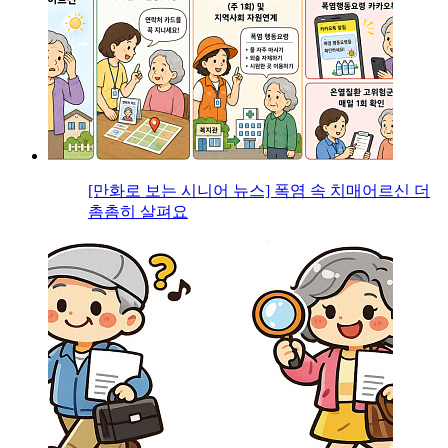
[만화로 보는 시니어 뉴스] 폭염 속 치매어르신 더
촘촘히 살펴요