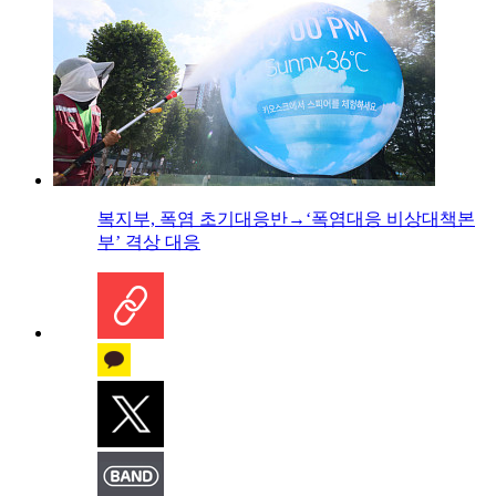
복지부, 폭염 초기대응반→‘폭염대응 비상대책본
부’ 격상 대응