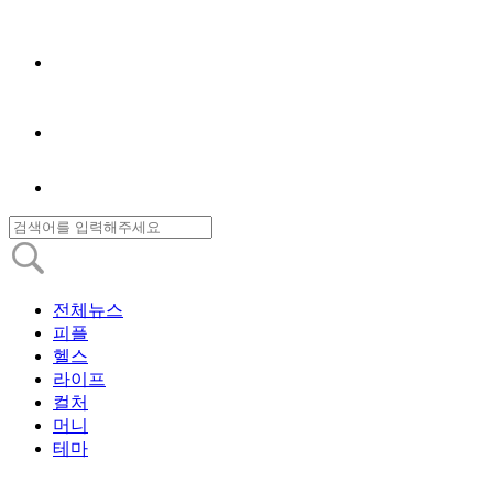
전체뉴스
피플
헬스
라이프
컬처
머니
테마