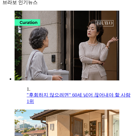
브라보 인기뉴스
1.
"후회하지 않으려면" 60세 넘어 끊어내야 할 사람
1위