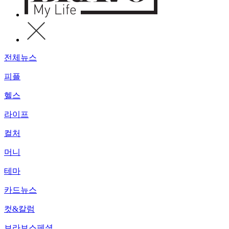
전체뉴스
피플
헬스
라이프
컬처
머니
테마
카드뉴스
컷&칼럼
브라보스페셜