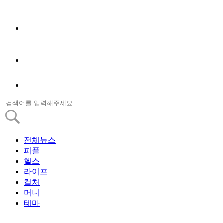
전체뉴스
피플
헬스
라이프
컬처
머니
테마