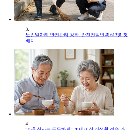
3.
노인일자리 안전관리 강화, 안전전담인력 613명 첫
배치
4.
“아침식사는 든든하게” 70세 이상 식생활 점수 가