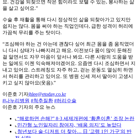
요. 건강을 되찾으면 작은 힘이라도 보탤 수 있는, 봉사하는 삶
을 살고 싶어요.”
수술 후 재활을 통해 다시 정상적인 삶을 되찾아가고 있지만
쉽지는 않다. 몸을 써야 하는 직업인데다, 급한 성격이 허리에
가끔씩 무리를 주는 탓이다.
“조심해야 하는 건 아는데 괜찮다 싶어 최근 몸을 좀 움직였더
니 다시 상태가 나빠지려고 해요. 이전보다 몸이 많이 둔해진
걸 알면서도 자꾸 마음이 앞서나 봐요. 다른 사람의 도움을 받
는 일에도 이젠 익숙해져야겠어요. 요즘엔 다시 조심하면서 지
내고 있어요. 스트레칭도 자주 하고, 걷는 운동도 열심히 하면
서 허리를 관리하고 있어요. 또 병원 신세 져서 딸아이 고생시
키고 싶지 않아요(웃음).”
이준호 기자
jhlee@etoday.co.kr
#나누리병원
#척추질환
#허리수술
이준호 기자의 주요 뉴스
⌞
“해로하면 손해?” 8·3 세제개편에 ‘황혼이혼’ 조장 논란
⌞
민간형 노인일자리 참여자, ‘배움 의지’도 높았다
⌞
청년보다 술·디저트 더 찾아… 日 '고령 1인 가구'의 반
전 식탁