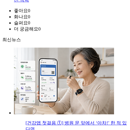
좋아요
0
화나요
0
슬퍼요
0
더 궁금해요
0
최신뉴스
[건강앱 첫걸음 ①] 병원 문 앞에서 ‘아차!’ 한 적 있
다면