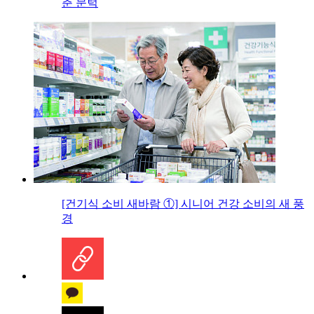
춘 문턱
[건기식 소비 새바람 ①] 시니어 건강 소비의 새 풍
경