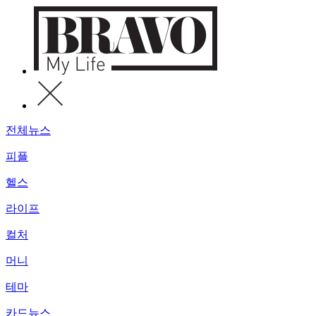
전체뉴스
피플
헬스
라이프
컬처
머니
테마
카드뉴스