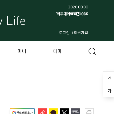
2026.08.08
로그인
회원가입
머니
테마
가
가
선호매체 추가