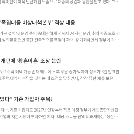
 박미선이 더욱 단단해진 모습으로 대중의 공감과 응원을 받고 있다. 그러
널에 출연한 그는 방송 활동을 그만하라는 악성 댓글을 받았다고 고백해 눈
삶을 이어가고 있는 박미선은 왜 이전보다 더 큰 관심과 사랑을 받고 있을
 소식 박미선은 재치 있는 말솜씨와 공감 능력으로
‘폭염대응 비상대책본부’ 격상 대응
구 설치 및 운영 폭염 중대본 해제 시까지 24시간 운영, 취약계층 보호 강
리 실외활동 전면 중단 전국적으로 폭염이 확대·장기화하면서 정부가 기존
’로 격상했다. 7일 보건복지부에 따르면 정은경 장관 주재로 폭염 대응
본부를 구성·운영하기로 했다. 이번 조치는 지난 2일 폭염 중앙재난안전대
령된 이후에도 폭염이 전국적으로 확대되고 장기화한 데 따른 것이다. 기존에
제개편에 ‘황혼이혼’ 조장 논란
뒤 1주택 혜택 가능 존재 해로에 노후 부담 증가 막아야 정부가 3일 발표한
주택자의 세 부담을 낮추는 데 초점을 맞추면서, 각각 집 한 채를 보유한
것보다 이혼이 경제적으로 유리해질 수 있다는 분석이 나온다. 종합부동산
1주택 공제와 세액공제 적용 여부는 부부를 하나의 세대로 묶어 판단한다. 부
 세대가 두 채를 가진 것으로 보지만, 실제 이혼해 주거와 생계를 분
수 있다” 기존 가입자 주목!
폐지…. 기존 가입자도 2027년 연장부터 적용 예정 정부가 개인종합자산관
내 기업과 자본시장에 투자하면 이자· 배당 소득을 전액 비과세하는 ‘생산적
소득 이하 청년에게는 납입액의 10%를 소득공제 해주는 방안도 추진한다. 다만
 주목해야 한다. 그동안 사용하지 않고 쌓아둔 ISA 납입한도가 사라질 수 있