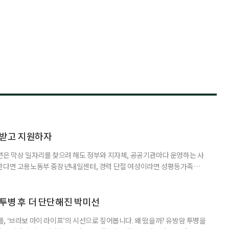
담받고 지원하자
년은 막상 일자리를 찾으려 해도 정부와 지자체, 공공기관마다 운영하는 사
원한다면 고용노동부 중장년내일센터, 경력 단절 여성이라면 성평등가족부
득을 함께 원한다면 보건복지부 노인일자리사업이 출발점이 될 수 있다.
 활용하는 것만으로도 새로운 일을 시작하는 문턱이 훨씬 낮아진다. 취업
 국민취업지원제도 구직활동이 쉽지 않은 사람을 위한 제도다. 개인별 취
 투병 후 더 단단해진 박미선
, ‘브라보 마이 라이프’의 시선으로 짚어봅니다. 왜 떴을까? 유방암 투병을