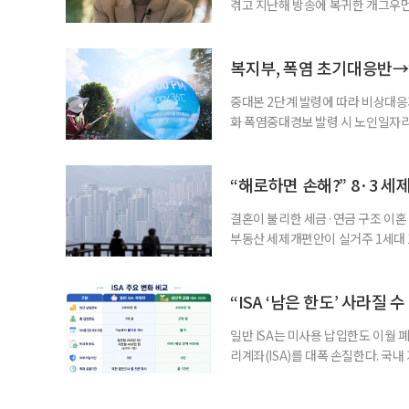
겪고 지난해 방송에 복귀한 개그우먼
나 최근 개그맨 김영철의 유튜브 채
길을 끌었다. 투병 이후에도 자신의 
까. 오랜 방송 생활 뒤 전해진 투병
복지부, 폭염 초기대응반→
중대본 2단계 발령에 따라 비상대응기
화 폭염중대경보 발령 시 노인일자
초기대응반을 ‘폭염대응 비상대책본부
긴급회의를 열고 폭염대응 비상대책
책본부(중대본) 2단계(심각)가 발
“해로하면 손해?” 8·3 세
운영
결혼이 불리한 세금·연금 구조 이혼 
부동산 세제개편안이 실거주 1세대 1
고령 부부에게는 혼인을 유지하는 
세는 개인별로 부과하지만, 1세대 
부가 각자 집 한 채씩을 보유하면 한
“ISA ‘남은 한도’ 사라질 
일반 ISA는 미사용 납입한도 이월 
리계좌(ISA)를 대폭 손질한다. 국
금융 ISA’를 새로 만들고, 일정 
기존 ISA 가입자라면 이번 개편안에