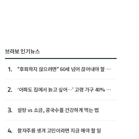
브라보 인기뉴스
1.
"후회하지 않으려면" 60세 넘어 끊어내야 할 사
람 1위
2.
‘아파도 집에서 늙고 싶어…’ 고령 가구 40% 노
후 주택이라 어...
3.
설탕 vs 소금, 콩국수를 건강하게 먹는 법
4.
팔자주름 생겨 고민이라면 지금 해야 할 일