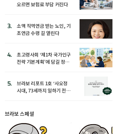
오르면 보험료 부담 커진다
3.
소액 직역연금 받는 노인, 기
초연금 수령 길 열린다
4.
초고령사회 ‘제1차 국가인구
전략 기본계획’에 담길 정책
은
5.
브라보 리포트 1호 ‘사오정
시대, 73세까지 일하기 전략’
발간
브라보 스페셜