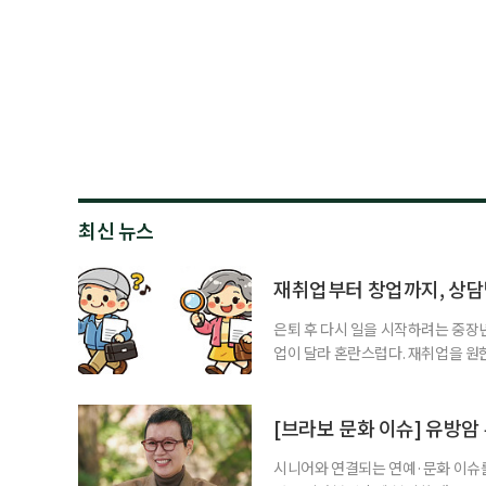
최신 뉴스
재취업부터 창업까지, 상
은퇴 후 다시 일을 시작하려는 중장
업이 달라 혼란스럽다. 재취업을 
여성새로일하기센터, 사회참여와 소
자신의 상황에 맞는 지원기관을 알고
준비부터 구직 수당까지 고용노동부
[브라보 문화 이슈] 유방암
업 지원 계획을 세
시니어와 연결되는 연예·문화 이슈를