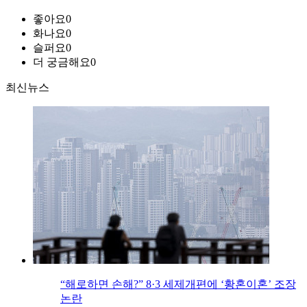
좋아요
0
화나요
0
슬퍼요
0
더 궁금해요
0
최신뉴스
“해로하면 손해?” 8·3 세제개편에 ‘황혼이혼’ 조장
논란