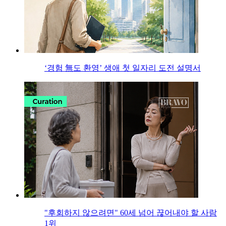
‘경험 無도 환영’ 생애 첫 일자리 도전 설명서
"후회하지 않으려면" 60세 넘어 끊어내야 할 사람
1위