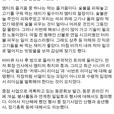
엠티의 즐거움 중 하나는 먹는 즐거움이다. 숯불을 피워놓고
고기를 구워 먹는 재미가 필수이자 엠티의 절정이다. 숯불은
늘 주인이 피워주었고 우리는 석쇠 위에 고기나 올려 잘라 먹
었기 때문에 숯불 피우는 것이 얼마나 어려운 것인지 그동안
잘 몰랐다. 그러나 이번에 해보니 손이 많이 가고 기술이 필요
한 노동이었다. 며칠 전 동해안 산불로 연일 시끄러웠던 터라
불 피우는 일이 조심스러웠다. 그래도 상추 등 야채와 갓 익은
고기들을 싸 먹는 재미가 좋았다. 마침 비까지 내려 처마 밑으
로 떨어지는 빗방울을 보며 감상에 젖기도 했다.
바비큐 식사 후 방으로 들어가 본격적인 토의에 들어갔다. 먼
저 회장 인사에서 엠티의 취지와 효과, 그리고 최근 시니어 리
더십에 필요한 ‘커뮤니티 리더십’과 ‘서번트 리더십’에 대해 설
명했다. 직장처럼 서열이 있는 모임이 아니므로 수평적 입장에
서 리더십을 발휘해야 한다는 것이 요지였다.
중점 사업으로 계획하고 있는 동문회보 발간, 동문 온라인 카
페 개설, 봉사활동과 연계한 일일호프 행사에 대해서도 협의했
다. 이어서 지난해에 했던 행사 중 정기사업인 산행과 송년행
사, 정기총회 등에 대해서도 의논했다.