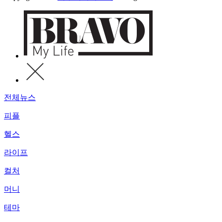
전체뉴스
피플
헬스
라이프
컬처
머니
테마