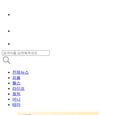
전체뉴스
피플
헬스
라이프
컬처
머니
테마