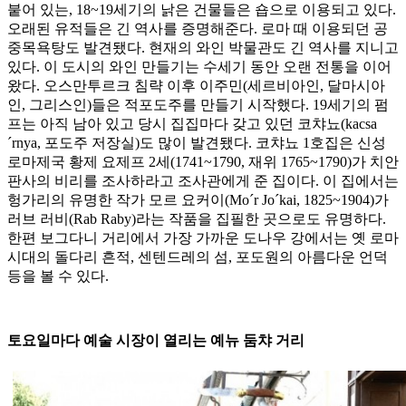
붙어 있는, 18~19세기의 낡은 건물들은 숍으로 이용되고 있다.
오래된 유적들은 긴 역사를 증명해준다. 로마 때 이용되던 공
중목욕탕도 발견됐다. 현재의 와인 박물관도 긴 역사를 지니고
있다. 이 도시의 와인 만들기는 수세기 동안 오랜 전통을 이어
왔다. 오스만투르크 침략 이후 이주민(세르비아인, 달마시아
인, 그리스인)들은 적포도주를 만들기 시작했다. 19세기의 펌
프는 아직 남아 있고 당시 집집마다 갖고 있던 코챠뇨(kacsa
´rnya, 포도주 저장실)도 많이 발견됐다. 코챠뇨 1호집은 신성
로마제국 황제 요제프 2세(1741~1790, 재위 1765~1790)가 치안
판사의 비리를 조사하라고 조사관에게 준 집이다. 이 집에서는
헝가리의 유명한 작가 모르 요커이(Mo´r Jo´kai, 1825~1904)가
러브 러비(Rab Raby)라는 작품을 집필한 곳으로도 유명하다.
한편 보그다니 거리에서 가장 가까운 도나우 강에서는 옛 로마
시대의 돌다리 흔적, 센텐드레의 섬, 포도원의 아름다운 언덕
등을 볼 수 있다.
토요일마다 예술 시장이 열리는 예뉴 둠챠 거리