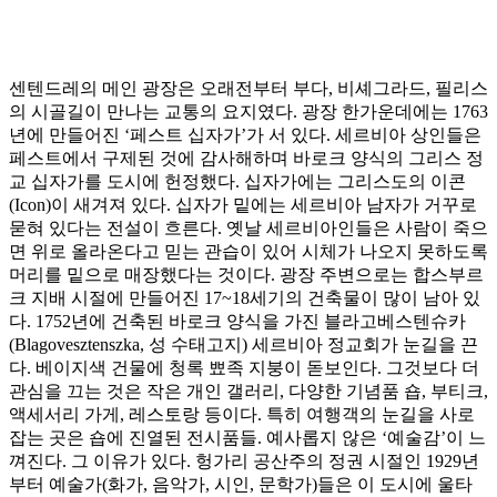
센텐드레의 메인 광장은 오래전부터 부다, 비셰그라드, 필리스
의 시골길이 만나는 교통의 요지였다. 광장 한가운데에는 1763
년에 만들어진 ‘페스트 십자가’가 서 있다. 세르비아 상인들은
페스트에서 구제된 것에 감사해하며 바로크 양식의 그리스 정
교 십자가를 도시에 헌정했다. 십자가에는 그리스도의 이콘
(Icon)이 새겨져 있다. 십자가 밑에는 세르비아 남자가 거꾸로
묻혀 있다는 전설이 흐른다. 옛날 세르비아인들은 사람이 죽으
면 위로 올라온다고 믿는 관습이 있어 시체가 나오지 못하도록
머리를 밑으로 매장했다는 것이다. 광장 주변으로는 합스부르
크 지배 시절에 만들어진 17~18세기의 건축물이 많이 남아 있
다. 1752년에 건축된 바로크 양식을 가진 블라고베스텐슈카
(Blagovesztenszka, 성 수태고지) 세르비아 정교회가 눈길을 끈
다. 베이지색 건물에 청록 뾰족 지붕이 돋보인다. 그것보다 더
관심을 끄는 것은 작은 개인 갤러리, 다양한 기념품 숍, 부티크,
액세서리 가게, 레스토랑 등이다. 특히 여행객의 눈길을 사로
잡는 곳은 숍에 진열된 전시품들. 예사롭지 않은 ‘예술감’이 느
껴진다. 그 이유가 있다. 헝가리 공산주의 정권 시절인 1929년
부터 예술가(화가, 음악가, 시인, 문학가)들은 이 도시에 울타