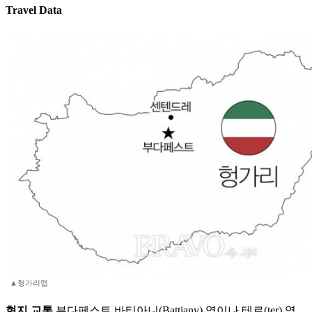
Travel Data
▲헝가리맵
현지 교통
부다페스트 바티아니(Battiany) 역이나 테르(ter) 역