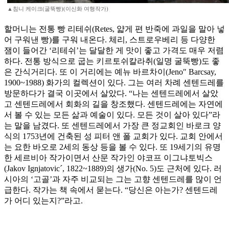
▲침니 케이크(굴뚝빵)(이신화 여행작가)
할머니는 전통 빵 리테쉬(Retes, 얇게 편 반죽에 과일을 말아 넣
어 구워낸 빵)를 구워 내온다. 체리, 스트로우베리 등 다양한
잼이 들어간 ‘리테쉬’는 달달한 게 맛이 좋고 가격도 매우 저렴
하다. 전통 방식으로 굽는 키르토쉬칼라취(일명 굴뚝빵)도 좋
은 간식거리다. 또 이 거리에는 예뉴 바르차이(Jeno″ Barcsay,
1900~1988) 화가의 컬렉션이 있다. 그는 여러 차례 센텐드레를
방문하다가 결국 이곳에서 살았다. “나는 센텐드레에서 살았
고 센텐드레에서 회화의 길을 창조했다. 센텐드레에는 자연에
서 볼 수 있는 모든 삶과 예술이 있다. 모든 것이 살아 있다”라
는 말을 남겼다. 또 센텐드레에서 가장 큰 정교회인 바로크 양
식의 1753년에 건축된 성 피터 앤 폴 교회가 있다. 교회 안에서
는 요한 바오로 2세의 동상 등을 볼 수 있다. 또 19세기의 유명
한 세르비아 작가이면서 산문 작가인 야코프 이그냐토빅스
(Jakov Ignjatovic´, 1822~1889)의 생가(No. 5)도 근처에 있다. 러
시아의 ‘고골’과 자주 비교되는 그는 고향 센텐드레를 많이 언
급한다. 작가는 책 속에서 묻는다. “당신은 아는가? 센텐드레
가 어디 있는지?”라고.