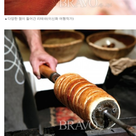
▲다양한 잼이 들어간 리테쉬(이신화 여행작가)