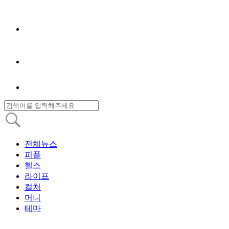
전체뉴스
피플
헬스
라이프
컬처
머니
테마