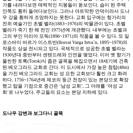
가를 내려다보면 매력적인 지붕들이 돋보인다. 숍이 된 주택
안쪽도 훤히 들여다보인다. 그러나 야트막한 언덕이라서 도나
우 강을 훤하게 조망하지는 못한다. 교회 입구에는 헝가리의
전위 예술가인 초벨 벨라(1883~1976)의 박물관이 있다. 초벨
벨라가 죽기 한 해 전인 1975년에 개관했다. 내부에는 초벨과
그의 부인 마리아 모독(1896~1971)의 작품을 볼 수 있다. 또 일
로스바이 바르가 이스트반(Ilosvai Varga Istva´n, 1895~1978)의
작품도 상설 전시되고 있다. 국제적으로 성공한 초벨 벨라는
1930년대 중반부터 센텐드레와 인연을 맺었다. 이어 옛 향기가
물씬한 토록(Torok)식 좁은 골목을 헤집으면서 18세기에 건축
된 베오그라드 교회로 간다. 이 도시에서 가장 높은 첨탑(48m)
을 가진 베오그라드 교회는 성 요한 교회보다 훨씬 크고 화려
하다. 1756~1764년에 체코의 둥근 천장이 있는 본당으로 확장
했고 탑을 기점으로 중간은 ‘남성 교회’, 그 아래를 ‘여성 교
회’로 나누었다. 주교들의 묘소는 본당 지하에 있다.
도나우 강변과 보그다니 골목