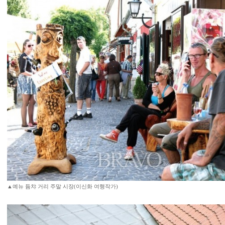
▲예뉴 듐챠 거리 주말 시장(이신화 여행작가)