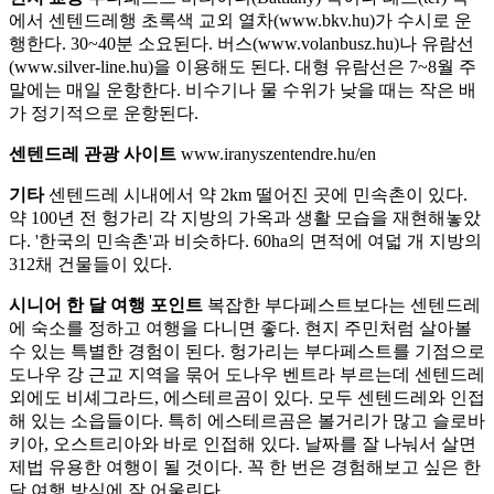
에서 센텐드레행 초록색 교외 열차(www.bkv.hu)가 수시로 운
행한다. 30~40분 소요된다. 버스(www.volanbusz.hu)나 유람선
(www.silver-line.hu)을 이용해도 된다. 대형 유람선은 7~8월 주
말에는 매일 운항한다. 비수기나 물 수위가 낮을 때는 작은 배
가 정기적으로 운항된다.
센텐드레 관광 사이트
www.iranyszentendre.hu/en
기타
센텐드레 시내에서 약 2km 떨어진 곳에 민속촌이 있다.
약 100년 전 헝가리 각 지방의 가옥과 생활 모습을 재현해놓았
다. '한국의 민속촌'과 비슷하다. 60ha의 면적에 여덟 개 지방의
312채 건물들이 있다.
시니어 한 달 여행 포인트
복잡한 부다페스트보다는 센텐드레
에 숙소를 정하고 여행을 다니면 좋다. 현지 주민처럼 살아볼
수 있는 특별한 경험이 된다. 헝가리는 부다페스트를 기점으로
도나우 강 근교 지역을 묶어 도나우 벤트라 부르는데 센텐드레
외에도 비셰그라드, 에스테르곰이 있다. 모두 센텐드레와 인접
해 있는 소읍들이다. 특히 에스테르곰은 볼거리가 많고 슬로바
키아, 오스트리아와 바로 인접해 있다. 날짜를 잘 나눠서 살면
제법 유용한 여행이 될 것이다. 꼭 한 번은 경험해보고 싶은 한
달 여행 방식에 잘 어울린다.