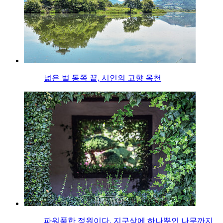
넓은 벌 동쪽 끝, 시인의 고향 옥천
파워풀한 정원이다, 지구상에 하나뿐인 나무까지