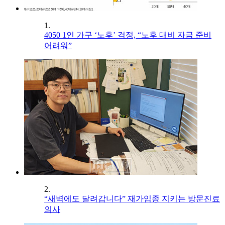
1.
4050 1인 가구 ‘노후’ 걱정, “노후 대비 자금 준비
어려워”
2.
“새벽에도 달려갑니다” 재가임종 지키는 방문진료
의사