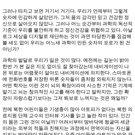
그러나 따지고 보면 거기서 거기다. 우리가 언제부터 그렇게
숫자에 민감하게 살았던가. 그저 몸의 감각만 믿고 건강한 정
신으로 살아오지 않았나. 그러나 어느 순간부터 과학의 독선적
기준이 우리를 불안하게 하고 정신건강을 위협하고 있다. 아날
로그 세상을 디지털로 재단하는 것이 과연 타당한가를 점검해
볼 새도 없이 우리는 어느새 과학이 만든 숫자의 포로가 된 건
아닌가?
과학의 발달로 우리가 잃은 것이 많다. 예전에는 길눈이 밝아
한번 가 본 길은 지도 없이도 잘 찾아갔는데 내비게이션이 나
온 뒤로는 어렴풋이 알아도 내비게이션에 의지한다. 스마트폰
에 전화번호를 저장한 뒤론 숫자들이 좀처럼 외워지지 않는다.
어떤 학자는 이런 것이 뇌의 확장이라며 사소한 기억은 기계에
맡기고 뇌는 창의적인 사고를 해야 한다고 말하지만, 그런 확
장이 자랑스럽기보다는 그저 퇴보로 느껴지는 것은 왜일까?
전에 북한 어린이들은 기생충이 많아 아토피가 없다는 북한 의
료지원 단체 교수의 인터뷰 기사를 읽고 놀란 적이 있다. 인간
의 몸은 그런 것이 아닐까? 어려서부터 땅바닥에 뒹굴며 세균
이라는 외부의 적들과 친해지는 과정에서 면역이라는 자신을
지키는 방어막이 만들어진다. 요즘 아이들에 아토피가 많은 것