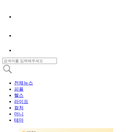
전체뉴스
피플
헬스
라이프
컬처
머니
테마