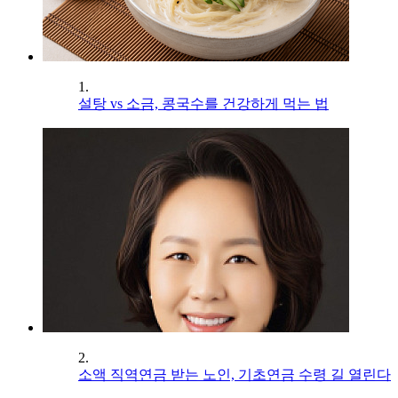
1.
설탕 vs 소금, 콩국수를 건강하게 먹는 법
2.
소액 직역연금 받는 노인, 기초연금 수령 길 열린다