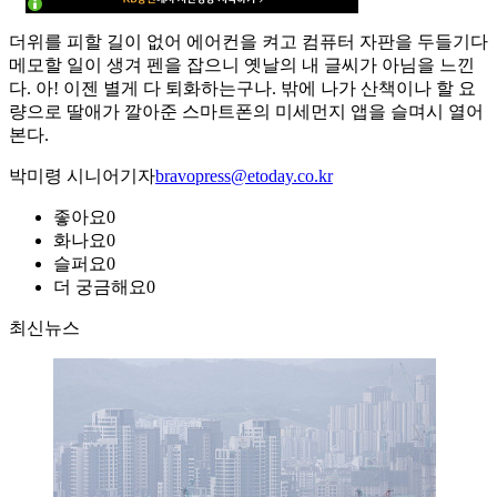
더위를 피할 길이 없어 에어컨을 켜고 컴퓨터 자판을 두들기다
메모할 일이 생겨 펜을 잡으니 옛날의 내 글씨가 아님을 느낀
다. 아! 이젠 별게 다 퇴화하는구나. 밖에 나가 산책이나 할 요
량으로 딸애가 깔아준 스마트폰의 미세먼지 앱을 슬며시 열어
본다.
박미령 시니어기자
bravopress@etoday.co.kr
좋아요
0
화나요
0
슬퍼요
0
더 궁금해요
0
최신뉴스