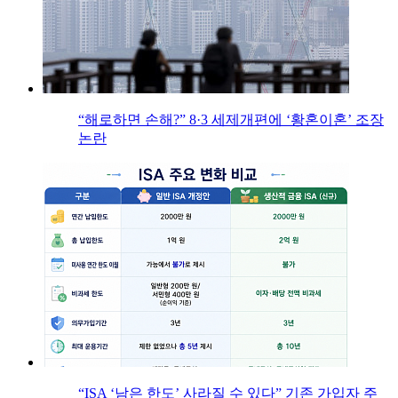
“해로하면 손해?” 8·3 세제개편에 ‘황혼이혼’ 조장
논란
“ISA ‘남은 한도’ 사라질 수 있다” 기존 가입자 주