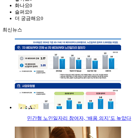
화나요
0
슬퍼요
0
더 궁금해요
0
최신뉴스
민간형 노인일자리 참여자, ‘배움 의지’도 높았다