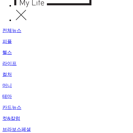
전체뉴스
피플
헬스
라이프
컬처
머니
테마
카드뉴스
컷&칼럼
브라보스페셜