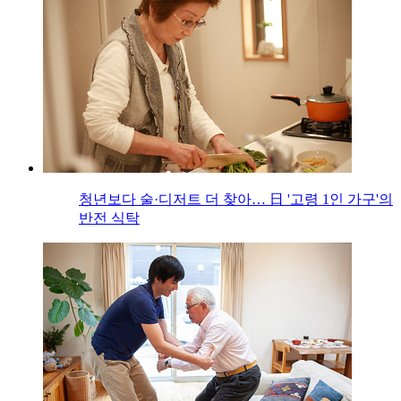
청년보다 술·디저트 더 찾아… 日 '고령 1인 가구'의
반전 식탁