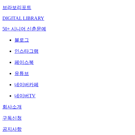
브라보리포트
DIGITAL LIBRARY
50+ 시니어 신춘문예
블로그
인스타그램
페이스북
유튜브
네이버카페
네이버TV
회사소개
구독신청
공지사항