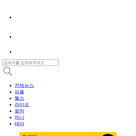
전체뉴스
피플
헬스
라이프
컬처
머니
테마