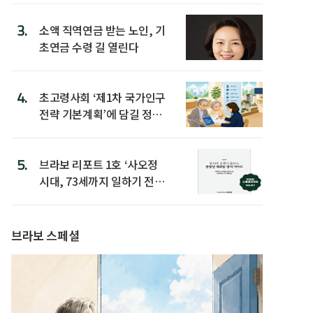
3.
소액 직역연금 받는 노인, 기
초연금 수령 길 열린다
4.
초고령사회 ‘제1차 국가인구
전략 기본계획’에 담길 정책
은
5.
브라보 리포트 1호 ‘사오정
시대, 73세까지 일하기 전략’
발간
브라보 스페셜