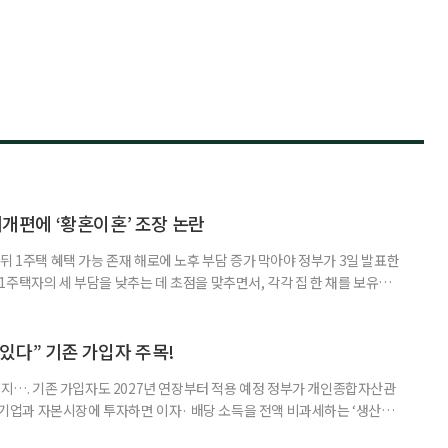
제개편에 ‘황혼이혼’ 조장 논란
뒤 1주택 혜택 가능 존재 해로에 노후 부담 증가 막아야 정부가 3일 발표한
주택자의 세 부담을 낮추는 데 초점을 맞추면서, 각각 집 한 채를 보유한
것보다 이혼이 경제적으로 유리해질 수 있다는 분석이 나온다. 종합부동산
1주택 공제와 세액공제 적용 여부는 부부를 하나의 세대로 묶어 판단한다. 부
 세대가 두 채를 가진 것으로 보지만, 실제 이혼해 주거와 생계를 분
수 있다” 기존 가입자 주목!
폐지…. 기존 가입자도 2027년 연장부터 적용 예정 정부가 개인종합자산관
내 기업과 자본시장에 투자하면 이자· 배당 소득을 전액 비과세하는 ‘생산적
소득 이하 청년에게는 납입액의 10%를 소득공제 해주는 방안도 추진한다. 다만