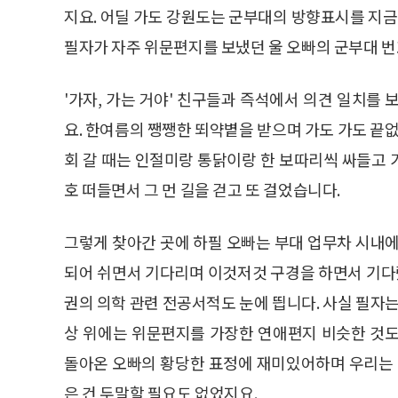
지요. 어딜 가도 강원도는 군부대의 방향표시를 지금
필자가 자주 위문편지를 보냈던 울 오빠의 군부대 
'가자, 가는 거야' 친구들과 즉석에서 의견 일치를
요. 한여름의 쨍쨍한 뙤약볕을 받으며 가도 가도 끝없
회 갈 때는 인절미랑 통닭이랑 한 보따리씩 싸들고 
호 떠들면서 그 먼 길을 걷고 또 걸었습니다.
그렇게 찾아간 곳에 하필 오빠는 부대 업무차 시내에
되어 쉬면서 기다리며 이것저것 구경을 하면서 기
권의 의학 관련 전공서적도 눈에 띕니다. 사실 필자는
상 위에는 위문편지를 가장한 연애편지 비슷한 것도
돌아온 오빠의 황당한 표정에 재미있어하며 우리는 
은 건 두말할 필요도 없었지요.