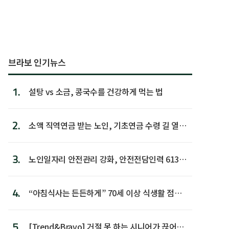
브라보 인기뉴스
1.
설탕 vs 소금, 콩국수를 건강하게 먹는 법
2.
소액 직역연금 받는 노인, 기초연금 수령 길 열린
다
3.
노인일자리 안전관리 강화, 안전전담인력 613명
첫 배치
4.
“아침식사는 든든하게” 70세 이상 식생활 점수
가장 높아
5.
[Trend&Bravo] 거절 못 하는 시니어가 끊어야