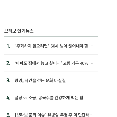
브라보 인기뉴스
1.
"후회하지 않으려면" 60세 넘어 끊어내야 할 사
람 1위
2.
‘아파도 집에서 늙고 싶어…’ 고령 가구 40% 노
후 주택이라 어...
3.
광명, 시간을 걷는 문화 마실길
4.
설탕 vs 소금, 콩국수를 건강하게 먹는 법
5.
[브라보 문화 이슈] 유방암 투병 후 더 단단해진