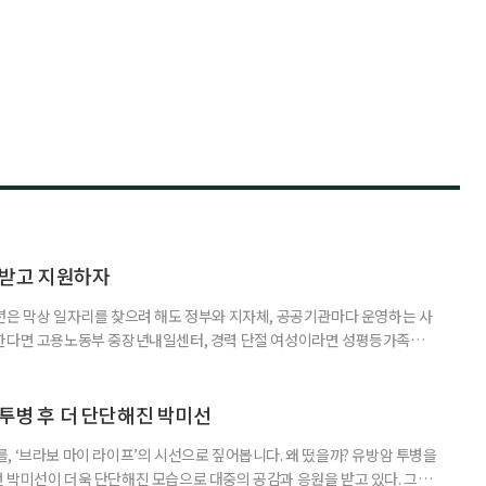
담받고 지원하자
년은 막상 일자리를 찾으려 해도 정부와 지자체, 공공기관마다 운영하는 사
원한다면 고용노동부 중장년내일센터, 경력 단절 여성이라면 성평등가족부
득을 함께 원한다면 보건복지부 노인일자리사업이 출발점이 될 수 있다.
 활용하는 것만으로도 새로운 일을 시작하는 문턱이 훨씬 낮아진다. 취업
 국민취업지원제도 구직활동이 쉽지 않은 사람을 위한 제도다. 개인별 취
 투병 후 더 단단해진 박미선
, ‘브라보 마이 라이프’의 시선으로 짚어봅니다. 왜 떴을까? 유방암 투병을
 박미선이 더욱 단단해진 모습으로 대중의 공감과 응원을 받고 있다. 그러