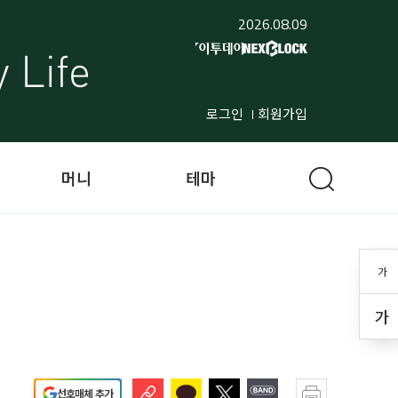
2026.08.09
로그인
회원가입
머니
테마
가
가
선호매체 추가