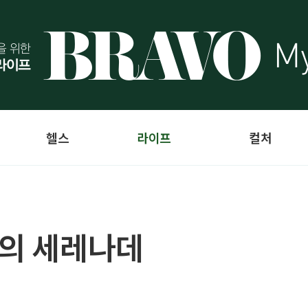
헬스
라이프
컬처
미의 세레나데