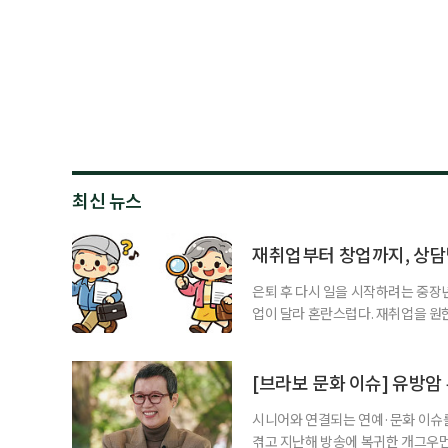
최신 뉴스
재취업부터 창업까지, 상
은퇴 후 다시 일을 시작하려는 중장
업이 달라 혼란스럽다. 재취업을 
여성새로일하기센터, 사회참여와 소
자신의 상황에 맞는 지원기관을 알고
준비부터 구직 수당까지 고용노동부
[브라보 문화 이슈] 유방암
업 지원 계획을 세
시니어와 연결되는 연예·문화 이슈를
겪고 지난해 방송에 복귀한 개그우먼