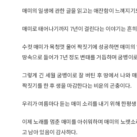
매미의 일생에 관한 글을 읽고는 애잔함이 느껴지기도
매미로 태어나기까지 7년이 걸린다는 이야기는 흔히
수컷 매미가 목청껏 울어 짝짓기에 성공하면 매미의 
땅속으로 들어가 7년 정도 변태를 거듭하며 굼벵이로
그렇게 긴 세월 굼벵이로 잘 버틴 후 땅에서 나와 
짝짓기를 한 후 생을 마감한다는 비운의 곤충이다.
우리가 여름마다 듣는 매미 소리를 내기 위해 한평생
이제 노래를 멈춘 매미를 아쉬워하며 매미의 노랫소
고 남아 있음이 감사하다.