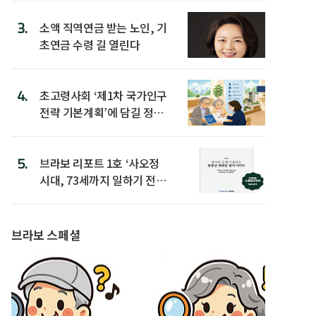
3.
소액 직역연금 받는 노인, 기
초연금 수령 길 열린다
4.
초고령사회 ‘제1차 국가인구
전략 기본계획’에 담길 정책
은
5.
브라보 리포트 1호 ‘사오정
시대, 73세까지 일하기 전략’
발간
브라보 스페셜