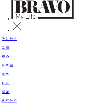
전체뉴스
피플
헬스
라이프
컬처
머니
테마
카드뉴스