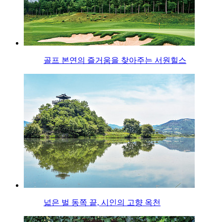
골프 본연의 즐거움을 찾아주는 서원힐스
넓은 벌 동쪽 끝, 시인의 고향 옥천