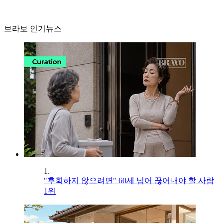
브라보 인기뉴스
1.
"후회하지 않으려면" 60세 넘어 끊어내야 할 사람
1위