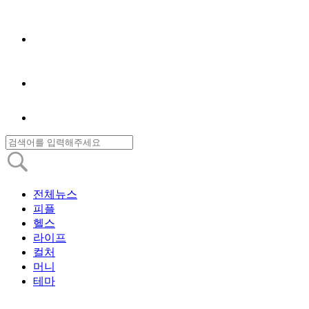
전체뉴스
피플
헬스
라이프
컬처
머니
테마