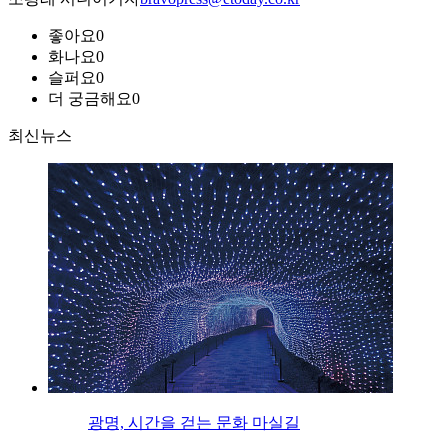
좋아요
0
화나요
0
슬퍼요
0
더 궁금해요
0
최신뉴스
광명, 시간을 걷는 문화 마실길