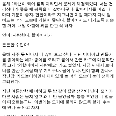
올해 2학년이 되어 훌쩍 자라면서 문제가 해결되었다. 너는 건
강상태가 좋을 때 씨름을 더 잘하더구나. 할아버지를 이길 때
마다 기분이 좋지. 한판이라도 지고나면 이길 때까지 다시 덤
벼드는 너의 모습에 기분이 좋단다. 할아버지도 이기도록 연습
할 거야. 내일 아침에 씨름 한판 꼭 하자.
언아! 사랑한다. 할아버지가
튼튼한 수민아!
올해 자주 못 만나서 더 많이 보고 싶다. 지난 어버이날 만들기
를 좋아하는 네가 종이를 오리고 붙여서 만든 카드에 대문짝만
큼 크게 ‘외할아버지 사랑해요’ 라고 썼었지. 지금 꺼내서 보니
너를 만난 것처럼 매우 기쁘구나. 율이 누나, 언이 형과 만나서
장난감, 카드놀이하면서 재미있게 놀 너의 모습이 눈에 선하게
그려진다.
지난 여름방학 때 너하고 두 밤 같이 잤던 생각이 난다. 모기가
다른 사람은 물지 않고 왜 너만 물었을까. 퉁퉁 부었던 네 얼굴
이 떠오르는구나. 이번에는 모기에 물리지 않도록 할게. 추석
에 만나 꼭 안고 자자.