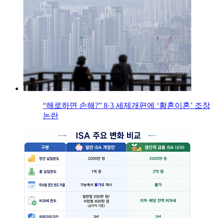
“해로하면 손해?” 8·3 세제개편에 ‘황혼이혼’ 조장
논란