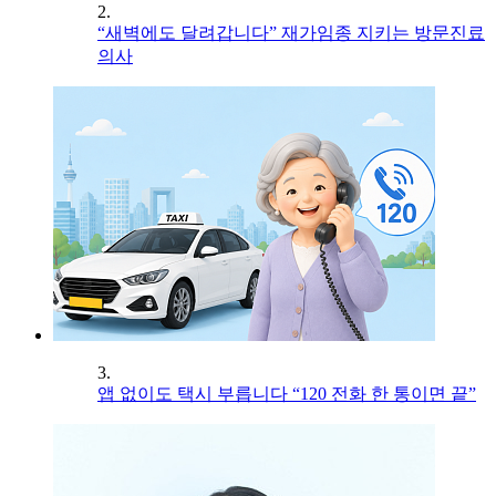
2.
“새벽에도 달려갑니다” 재가임종 지키는 방문진료
의사
3.
앱 없이도 택시 부릅니다 “120 전화 한 통이면 끝”