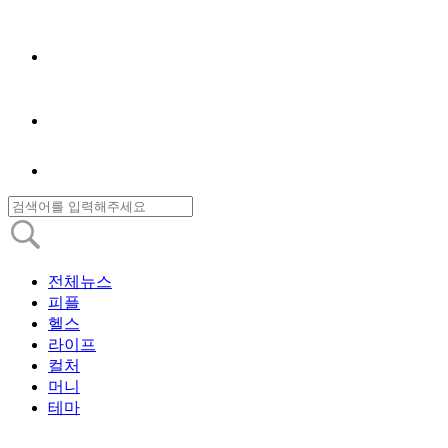
전체뉴스
피플
헬스
라이프
컬처
머니
테마