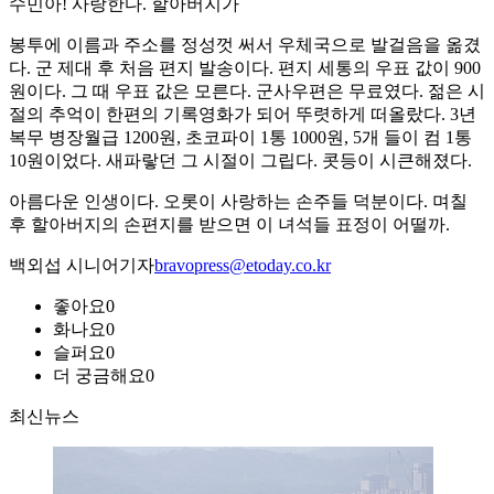
수민아! 사랑한다. 할아버지가
봉투에 이름과 주소를 정성껏 써서 우체국으로 발걸음을 옮겼
다. 군 제대 후 처음 편지 발송이다. 편지 세통의 우표 값이 900
원이다. 그 때 우표 값은 모른다. 군사우편은 무료였다. 젊은 시
절의 추억이 한편의 기록영화가 되어 뚜렷하게 떠올랐다. 3년
복무 병장월급 1200원, 초코파이 1통 1000원, 5개 들이 컴 1통
10원이었다. 새파랗던 그 시절이 그립다. 콧등이 시큰해졌다.
아름다운 인생이다. 오롯이 사랑하는 손주들 덕분이다. 며칠
후 할아버지의 손편지를 받으면 이 녀석들 표정이 어떨까.
백외섭 시니어기자
bravopress@etoday.co.kr
좋아요
0
화나요
0
슬퍼요
0
더 궁금해요
0
최신뉴스