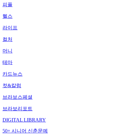
피플
헬스
라이프
컬처
머니
테마
카드뉴스
컷&칼럼
브라보스페셜
브라보리포트
DIGITAL LIBRARY
50+ 시니어 신춘문예