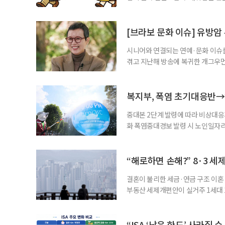
여성새로일하기센터, 사회참여와 소
자신의 상황에 맞는 지원기관을 알고
준비부터 구직 수당까지 고용노동부
[브라보 문화 이슈] 유방암
업 지원 계획을 세
시니어와 연결되는 연예·문화 이슈를
겪고 지난해 방송에 복귀한 개그우먼
나 최근 개그맨 김영철의 유튜브 채
길을 끌었다. 투병 이후에도 자신의 
까. 오랜 방송 생활 뒤 전해진 투병
복지부, 폭염 초기대응반→
중대본 2단계 발령에 따라 비상대응기
화 폭염중대경보 발령 시 노인일자
초기대응반을 ‘폭염대응 비상대책본부
긴급회의를 열고 폭염대응 비상대책
책본부(중대본) 2단계(심각)가 발
“해로하면 손해?” 8·3 세
운영
결혼이 불리한 세금·연금 구조 이혼 
부동산 세제개편안이 실거주 1세대 1
고령 부부에게는 혼인을 유지하는 
세는 개인별로 부과하지만, 1세대 
부가 각자 집 한 채씩을 보유하면 한
“ISA ‘남은 한도’ 사라질 