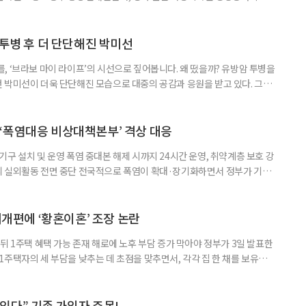
득을 함께 원한다면 보건복지부 노인일자리사업이 출발점이 될 수 있다.
 활용하는 것만으로도 새로운 일을 시작하는 문턱이 훨씬 낮아진다. 취업
 국민취업지원제도 구직활동이 쉽지 않은 사람을 위한 제도다. 개인별 취
 투병 후 더 단단해진 박미선
, ‘브라보 마이 라이프’의 시선으로 짚어봅니다. 왜 떴을까? 유방암 투병을
 박미선이 더욱 단단해진 모습으로 대중의 공감과 응원을 받고 있다. 그러
널에 출연한 그는 방송 활동을 그만하라는 악성 댓글을 받았다고 고백해 눈
삶을 이어가고 있는 박미선은 왜 이전보다 더 큰 관심과 사랑을 받고 있을
 소식 박미선은 재치 있는 말솜씨와 공감 능력으로
‘폭염대응 비상대책본부’ 격상 대응
구 설치 및 운영 폭염 중대본 해제 시까지 24시간 운영, 취약계층 보호 강
리 실외활동 전면 중단 전국적으로 폭염이 확대·장기화하면서 정부가 기존
’로 격상했다. 7일 보건복지부에 따르면 정은경 장관 주재로 폭염 대응
본부를 구성·운영하기로 했다. 이번 조치는 지난 2일 폭염 중앙재난안전대
령된 이후에도 폭염이 전국적으로 확대되고 장기화한 데 따른 것이다. 기존에
제개편에 ‘황혼이혼’ 조장 논란
뒤 1주택 혜택 가능 존재 해로에 노후 부담 증가 막아야 정부가 3일 발표한
주택자의 세 부담을 낮추는 데 초점을 맞추면서, 각각 집 한 채를 보유한
것보다 이혼이 경제적으로 유리해질 수 있다는 분석이 나온다. 종합부동산
1주택 공제와 세액공제 적용 여부는 부부를 하나의 세대로 묶어 판단한다. 부
 세대가 두 채를 가진 것으로 보지만, 실제 이혼해 주거와 생계를 분
수 있다” 기존 가입자 주목!