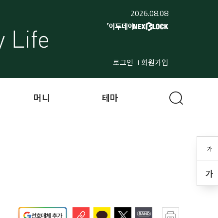
2026.08.08
로그인
회원가입
머니
테마
가
가
선호매체 추가