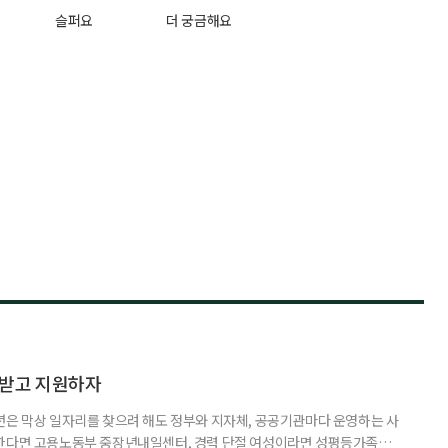
슬퍼요
더 궁금해요
담받고 지원하자
년은 막상 일자리를 찾으려 해도 정부와 지자체, 공공기관마다 운영하는 사
원한다면 고용노동부 중장년내일센터, 경력 단절 여성이라면 성평등가족부