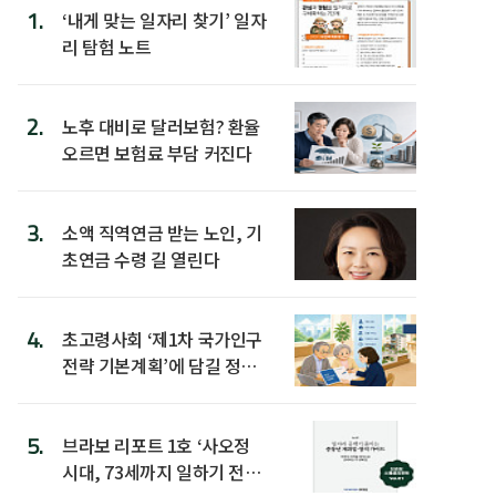
1.
‘내게 맞는 일자리 찾기’ 일자
리 탐험 노트
2.
노후 대비로 달러보험? 환율
오르면 보험료 부담 커진다
3.
소액 직역연금 받는 노인, 기
초연금 수령 길 열린다
4.
초고령사회 ‘제1차 국가인구
전략 기본계획’에 담길 정책
은
5.
브라보 리포트 1호 ‘사오정
시대, 73세까지 일하기 전략’