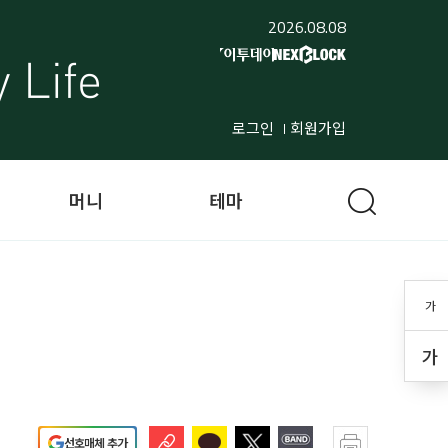
2026.08.08
로그인
회원가입
머니
테마
가
가
선호매체 추가