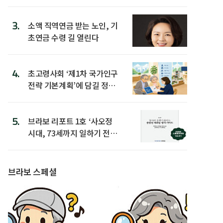
3.
소액 직역연금 받는 노인, 기
초연금 수령 길 열린다
4.
초고령사회 ‘제1차 국가인구
전략 기본계획’에 담길 정책
은
5.
브라보 리포트 1호 ‘사오정
시대, 73세까지 일하기 전략’
발간
브라보 스페셜