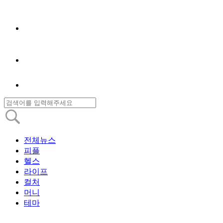
전체뉴스
피플
헬스
라이프
컬처
머니
테마