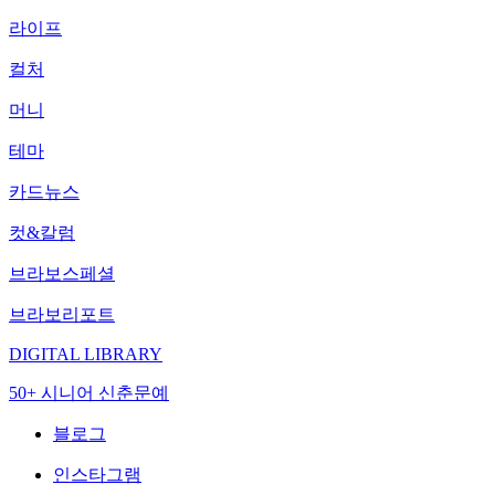
라이프
컬처
머니
테마
카드뉴스
컷&칼럼
브라보스페셜
브라보리포트
DIGITAL LIBRARY
50+ 시니어 신춘문예
블로그
인스타그램