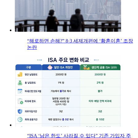
“해로하면 손해?” 8·3 세제개편에 ‘황혼이혼’ 조장
논란
“ISA ‘남은 한도’ 사라질 수 있다” 기존 가입자 주