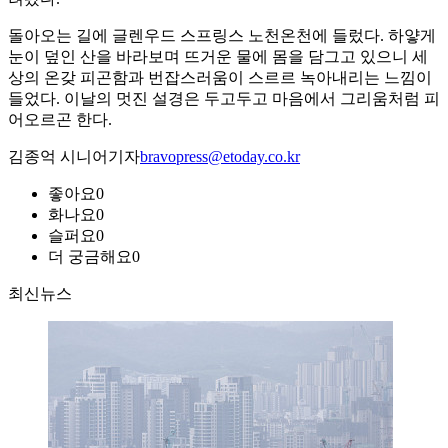
돌아오는 길에 글렌우드 스프링스 노천온천에 들렀다. 하얗게
눈이 덮인 산을 바라보며 뜨거운 물에 몸을 담그고 있으니 세
상의 온갖 피곤함과 번잡스러움이 스르르 녹아내리는 느낌이
들었다. 이날의 멋진 설경은 두고두고 마음에서 그리움처럼 피
어오르곤 한다.
김종억 시니어기자
bravopress@etoday.co.kr
좋아요
0
화나요
0
슬퍼요
0
더 궁금해요
0
최신뉴스