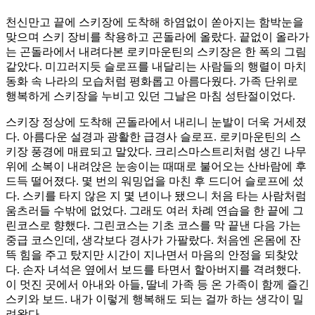
천신만고 끝에 스키장에 도착해 하염없이 쏟아지는 함박눈을
맞으며 스키 장비를 착용하고 곤돌라에 올랐다. 끝없이 올라가
는 곤돌라에서 내려다본 로키마운틴의 스키장은 한 폭의 그림
같았다. 미끄러지듯 슬로프를 내달리는 사람들의 행렬이 마치
동화 속 나라의 모습처럼 평화롭고 아름다웠다. 가족 단위로
행복하게 스키장을 누비고 있던 그날은 마침 성탄절이었다.
스키장 정상에 도착해 곤돌라에서 내리니 눈발이 더욱 거세졌
다. 아름다운 설경과 광활한 급경사 슬로프. 로키마운틴의 스
키장 풍경에 매료되고 말았다. 크리스마스트리처럼 생긴 나무
위에 소복이 내려앉은 눈송이는 때때로 불어오는 산바람에 후
드득 떨어졌다. 몇 번의 워밍업을 마친 후 드디어 슬로프에 섰
다. 스키를 타지 않은 지 몇 년이나 됐으니 처음 타는 사람처럼
움츠러들 수밖에 없었다. 그래도 여러 차례 연습을 한 끝에 그
린코스로 향했다. 그린코스는 기초 코스를 막 끝낸 다음 가는
중급 코스인데, 생각보다 경사가 가팔랐다. 처음엔 온몸에 잔
뜩 힘을 주고 탔지만 시간이 지나면서 마음의 안정을 되찾았
다. 손자 녀석은 옆에서 보드를 타면서 할아버지를 격려했다.
이 멋진 곳에서 아내와 아들, 딸네 가족 등 온 가족이 함께 즐긴
스키와 보드. 내가 이렇게 행복해도 되는 걸까 하는 생각이 밀
려왔다.