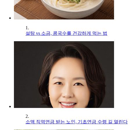
1.
설탕 vs 소금, 콩국수를 건강하게 먹는 법
2.
소액 직역연금 받는 노인, 기초연금 수령 길 열린다