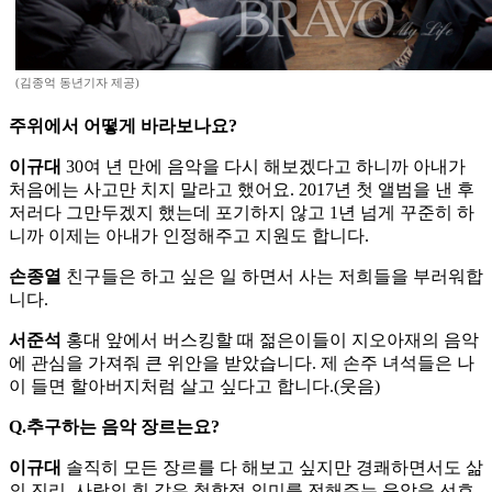
(김종억 동년기자 제공)
주위에서 어떻게 바라보나요?
이규대
30여 년 만에 음악을 다시 해보겠다고 하니까 아내가
처음에는 사고만 치지 말라고 했어요. 2017년 첫 앨범을 낸 후
저러다 그만두겠지 했는데 포기하지 않고 1년 넘게 꾸준히 하
니까 이제는 아내가 인정해주고 지원도 합니다.
손종열
친구들은 하고 싶은 일 하면서 사는 저희들을 부러워합
니다.
서준석
홍대 앞에서 버스킹할 때 젊은이들이 지오아재의 음악
에 관심을 가져줘 큰 위안을 받았습니다. 제 손주 녀석들은 나
이 들면 할아버지처럼 살고 싶다고 합니다.(웃음)
Q.추구하는 음악 장르는요?
이규대
솔직히 모든 장르를 다 해보고 싶지만 경쾌하면서도 삶
의 진리, 사랑의 힘 같은 철학적 의미를 전해주는 음악을 선호