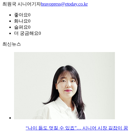
최원국 시니어기자
bravopress@etoday.co.kr
좋아요
0
화나요
0
슬퍼요
0
더 궁금해요
0
최신뉴스
“나이 듦도 멋질 수 있죠”… 시니어 시장 길잡이 꿈