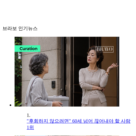
브라보 인기뉴스
1.
"후회하지 않으려면" 60세 넘어 끊어내야 할 사람
1위