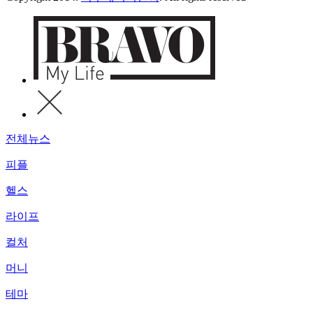
전체뉴스
피플
헬스
라이프
컬처
머니
테마