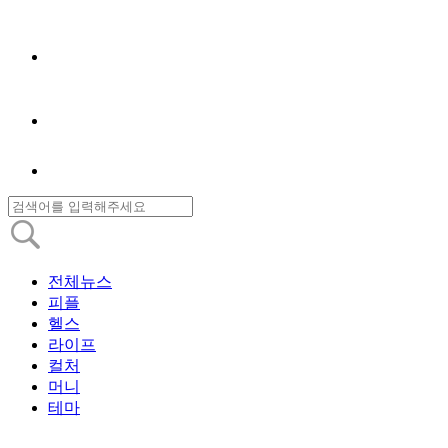
전체뉴스
피플
헬스
라이프
컬처
머니
테마