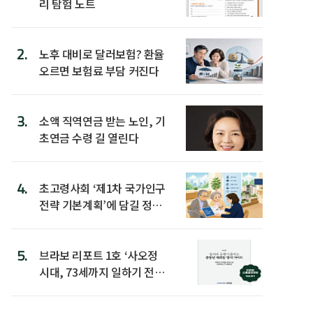
리 탐험 노트
2.
노후 대비로 달러보험? 환율
오르면 보험료 부담 커진다
3.
소액 직역연금 받는 노인, 기
초연금 수령 길 열린다
4.
초고령사회 ‘제1차 국가인구
전략 기본계획’에 담길 정책
은
5.
브라보 리포트 1호 ‘사오정
시대, 73세까지 일하기 전략’
발간