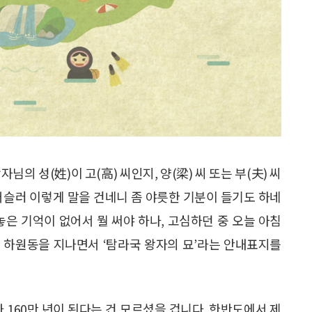
의 성(姓)이 고(高) 씨인지, 양(梁) 씨 또는 부(夫) 씨
거슬러 이렇게 말을 건네니 좀 야릇한 기분이 들기도 하네
놓은 기억이 없어서 뭘 써야 하나, 고심하던 중 오늘 아침
 하원동을 지나면서 ‘탐라국 왕자의 묘’라는 안내표지를
 160만 년이 된다는 건 모르셨을 겁니다. 한반도에서 제