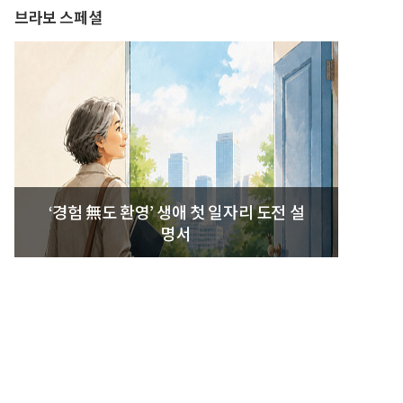
브라보 스페셜
‘경험 無도 환영’ 생애 첫 일자리 도전 설
명서