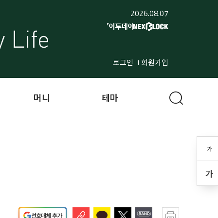
2026.08.07
로그인
회원가입
머니
테마
가
가
선호매체 추가