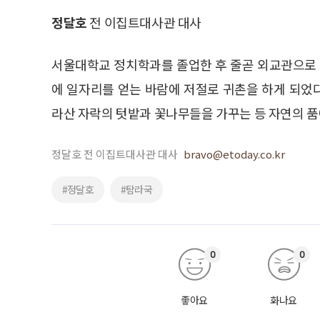
정달호
전 이집트대사관 대사
서울대학교 정치학과를 졸업한 후 줄곧 외교관으로 
에 일자리를 얻는 바람에 저절로 귀촌을 하게 되었
라산 자락의 텃밭과 꽃나무들을 가꾸는 등 자연의 품
정달호 전 이집트대사관 대사
bravo@etoday.co.kr
#정달호
#탐라국
0
0
좋아요
화나요