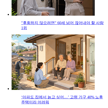
"후회하지 않으려면" 60세 넘어 끊어내야 할 사람
1위
‘아파도 집에서 늙고 싶어…’ 고령 가구 40% 노후
주택이라 어려워