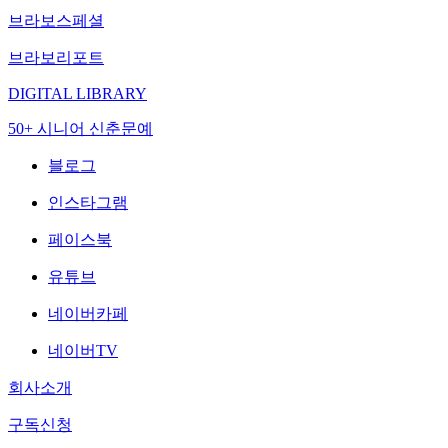
브라보스페셜
브라보리포트
DIGITAL LIBRARY
50+ 시니어 신춘문예
블로그
인스타그램
페이스북
유튜브
네이버카페
네이버TV
회사소개
구독신청