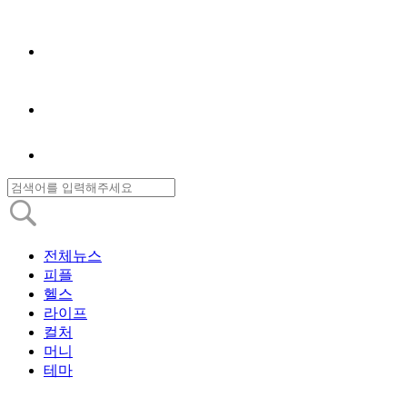
전체뉴스
피플
헬스
라이프
컬처
머니
테마