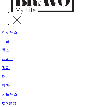
전체뉴스
피플
헬스
라이프
컬처
머니
테마
카드뉴스
컷&칼럼