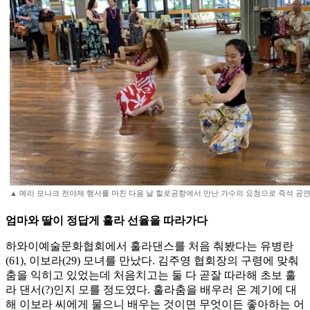
▲ 메리 모나크 전야제 행사를 마친 다음 날 힐로공항에서 만난 가수의 요청으로 즉석 공
엄마와 딸이 정답게 훌라 선율을 따라가다
하와이예술문화협회에서 훌라댄스를 처음 춰봤다는 유병란
(61), 이보라(29) 모녀를 만났다. 김주영 협회장의 구령에 맞춰
춤을 익히고 있었는데 처음치고는 둘 다 곧잘 따라해 초보 훌
라 댄서(?)인지 모를 정도였다. 훌라춤을 배우러 온 계기에 대
해 이보라 씨에게 물으니 배우는 것이면 무엇이든 좋아하는 어