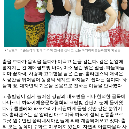
▲‘알로하~!’ 손동작과 함께 하와이 인사를 건네고 있는 하와이예술문화협회 회원들
춤을 보다가 음악을 듣다가 이윽고 눈을 감는다. 감은 눈앞에
펼쳐지는 건 에메랄드빛 바다, 미소 담긴 맑은 얼굴, 하늘하늘
치마 끝자락, 사랑과 고귀함을 담은 손끝. 훌라댄스의 매력은
시공간을 뛰어넘어 동경의 세계로 빠져들기 쉽다는 점이다. 하
늘과 땅, 대자연의 기운을 온몸으로 전하는 이들을 만나봤다.
고층빌딩이 길게 늘어선 강남의 대로변을 지나 한적한 골목에
다다르니 하와이예술문화협회의 코랄빛 간판이 눈에 들어왔
다. 우쿨렐레와 파도소리가 시원하게 들릴 것만 같은 분위기
다. 훌라댄스는 잘 알려진 대로 미국 하와이 섬의 전통춤으로
그곳 원주민인 폴리네시아인들에 의해 계승되어오고 있다. 춤
의 모든 동작이 수화로 이루어져 있는데 자연의 아름다움과 사