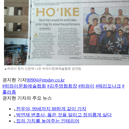
▲하와이 현지 신문에 나온 하와이문화예술협회 공연팀
권지현 기자
9090ji@etoday.co.kr
#하와이문화예술협회
#김주영협회장
#하와이
#메리모나크
#
훌라춤
권지현 기자의 주요 뉴스
⌞
전우야, 99세까지 88하게 같이 가자
⌞
박연재 변호사, 옳은 것을 알리고 정의롭게 살다
⌞
집의 가치를 높여주는 인테리어