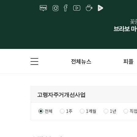
전체뉴스
피플
전체
1주
1개월
1년
직