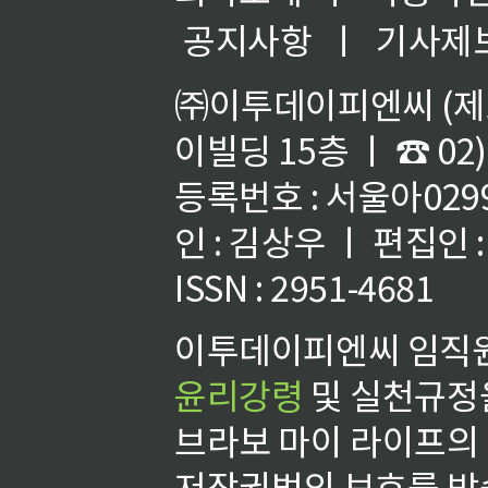
공지사항
ㅣ
기사제
㈜이투데이피엔씨 (제호
이빌딩 15층 ㅣ ☎ 02)
등록번호 : 서울아02992
인 : 김상우 ㅣ 편집인
ISSN : 2951-4681
이투데이피엔씨 임직원
윤리강령
및 실천규정을
브라보 마이 라이프의
저작권법의 보호를 받