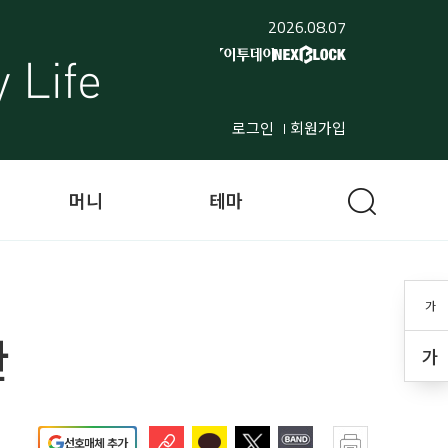
2026.08.07
로그인
회원가입
머니
테마
가
관
가
선호매체 추가