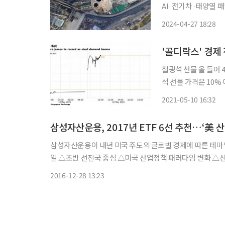
AI·전기차·태양열 패
어” 구리가 인공지능(AI)와 전기차 등 주요 산업내 필수재로 주목받으며 가격이 2년 만에 최
2024-04-27 18:28
고치로 치솟고 있다.
'골디락스' 경제
철광석 선물 올 들어 40% 상승구
석 선물 가격은 10% 이상 
그통신에 따르면 블룸버
2021-05-10 16:32
치를 경
삼성자산운용, 2017년 ETF 6선 추천…‘美
삼성자산운용이 내년 미국 주도의 글로벌 경제에 따른 테마별 ‘2017 유망
일 △초반 선진국 중심 △미국 산업정책 패러다임 변화 △산
치주 부상 등 내년 글로벌 시장 변화를 다섯 가지 테마로 구
2016-12-28 13:23