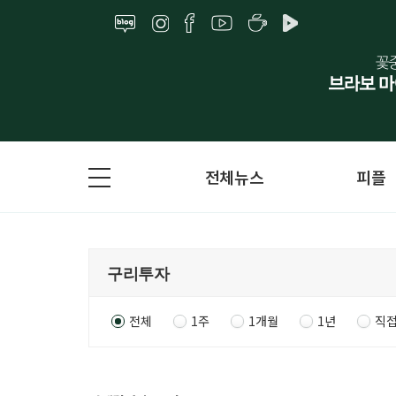
전체뉴스
피플
전체
1주
1개월
1년
직