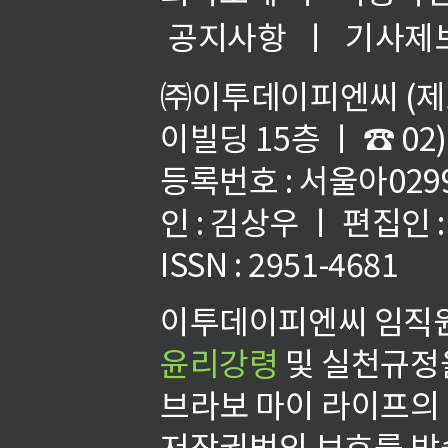
공지사항
ㅣ
기사제
㈜이투데이피엔씨 (제호
이빌딩 15층 ㅣ ☎ 02)
등록번호 : 서울아02992
인 : 김상우 ㅣ 편집인
ISSN : 2951-4681
이투데이피엔씨 임직원
윤리강령
및 실천규정을
브라보 마이 라이프의
저작권법의 보호를 받