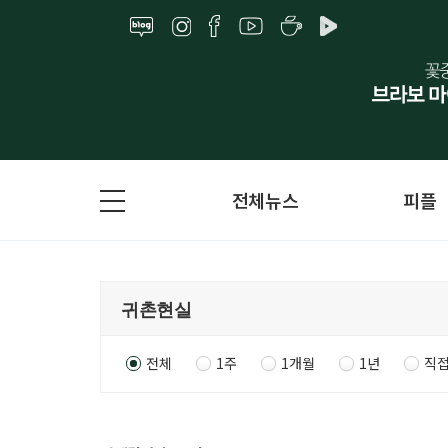
전체뉴스
피플
전체
1주
1개월
1년
직