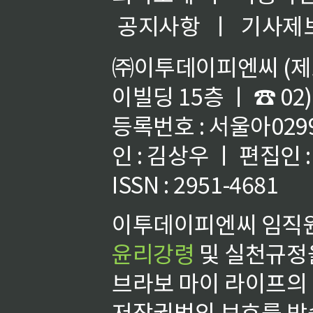
공지사항
ㅣ
기사제
㈜이투데이피엔씨 (제호
이빌딩 15층 ㅣ ☎ 02)
등록번호 : 서울아02992
인 : 김상우 ㅣ 편집인
ISSN : 2951-4681
이투데이피엔씨 임직원
윤리강령
및 실천규정을
브라보 마이 라이프의
저작권법의 보호를 받