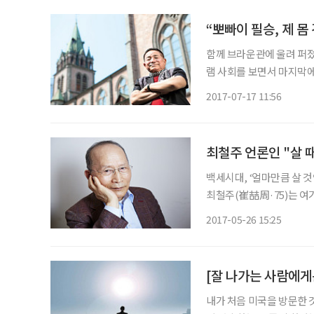
“뽀빠이 필승, 제 
함께 브라운관에 울려 퍼졌던
램 사회를 보면서 마지막에
서 제2의 인생을 숨가쁘게
2017-07-17 11:56
자였던 그의 소식을 우리는
최철주 언론인 "살 
백세시대, ‘얼마만큼 살 것
최철주(崔喆周·75)는 여
이 필요하다고 말한다. 그
2017-05-26 15:25
는 것을 경계한다. ‘웰빙’
내가 처음 미국을 방문한 