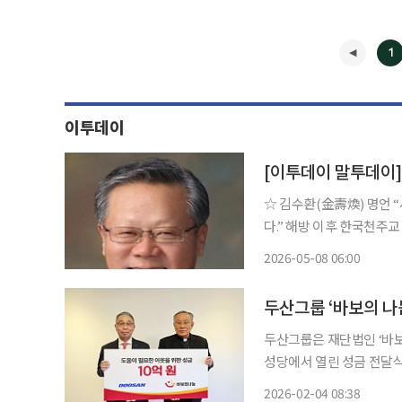
1
이투데이
[이투데이 말투데이
☆ 김수환(金壽煥) 명언 “사람은 나이를 먹는 것이 아니다. 좋은 포도주처럼 익어가는 것이
다.” 해방 이후 한국천주교 주교회의 의장, 아시아 주교회의 공동의장 등에 서임된 사제. 1966
년 주교가 되어 마산 교구
2026-05-08 06:00
되었다. 1969년 
◀
두산그룹 ‘바보의 나눔
두산그룹은 재단법인 ‘바보
성당에서 열린 성금 전달
가 참석했다. 이번에 전달된 성금 가운데 일부는 가족을 돌보면서 가장 역할을 하는 ‘가족돌봄
2026-02-04 08:38