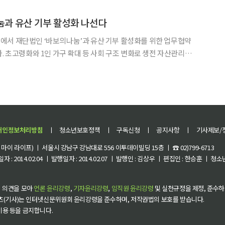
이 성인이 될 때까지 지원하는 데 쓰인다. 두산은 202
눔과 유산 기부 활성화 나선다
에서 재단법인 ‘바보의나눔’과 유산 기부 활성화를 위한 업무협약
다. 초고령화와 1인 가구 확대 등 사회 구조 변화로 생전 자산관리와
민하는 이들이 늘면서, 유언대용신탁을 활용한 유산 기부 수요도 점
차 확대되는 흐름을 반영한 조치다. 이번 협약은 투명한 기부금 운용으로 공익 플랫폼
개인정보처리방침
ㅣ
청소년보호정책
ㅣ
구독신청
ㅣ
공지사항
ㅣ
기사제보/
이 라이프) ㅣ 서울시 강남구 강남대로 556 이투데이빌딩 15층 ㅣ ☎ 02)799-6713
 : 2014.02.04 ㅣ 발행일자 : 2014.02.07 ㅣ 발행인 : 김상우 ㅣ 편집인 : 한승훈 ㅣ
 의견을 모아
언론 윤리강령
,
기자윤리강령
,
임직원 윤리강령
및 실천규정을 제정, 준수하
츠(기사)는 인터넷신문위원회 윤리강령을 준수하며, 저작권법의 보호를 받습니다.
 이용 등을 금지합니다.