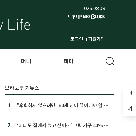
2026.08.08
로그인
회원가입
머니
테마
브라보 인기뉴스
가
1.
"후회하지 않으려면" 60세 넘어 끊어내야 할 사
가
람 1위
2.
‘아파도 집에서 늙고 싶어…’ 고령 가구 40% 노
후 주택이라 어...