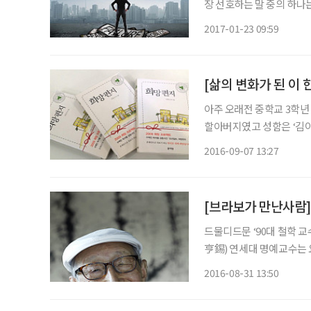
장 선호하는 말 중의 하나는
나는 때라고 흔히 말하던 시기였다. 그런데 100세 시대를 바라보는
2017-01-23 09:59
60부터라는 관념이 타당하
[삶의 변화가 된 이 
아주 오래전 중학교 3학년
할아버지였고 성함은 ‘김이홍
있다고 자주 자랑하셔서 사십 년이 지난
2016-09-07 13:27
그 날 국어시간에는 작문을
드물디드문 ‘90대 철학 교
亨錫) 연세대 명예교수는 
이하고 있다. 최근에 100
2016-08-31 13:50
월 동안 겪은 다양한 경험