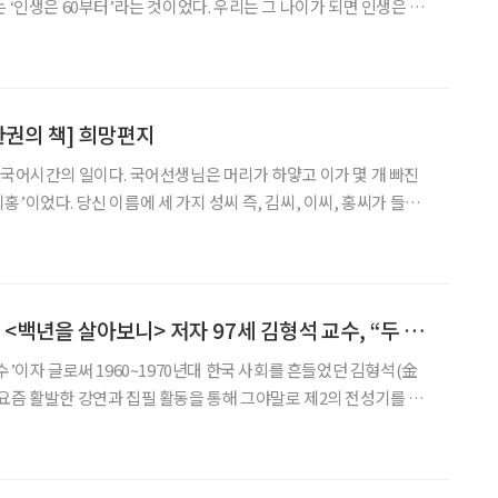
 ‘인생은 60부터’라는 것이었다. 우리는 그 나이가 되면 인생은 끝
 지금은 인생의 전성기가
다고 생각한다. 물론 즐기기 위해 산다는 목표를
한권의 책] 희망편지
 국어시간의 일이다. 국어선생님은 머리가 하얗고 이가 몇 개 빠진
’이었다. 당신 이름에 세 가지 성씨 즉, 김씨, 이씨, 홍씨가 들어
 지금도 기억하고 있다. ◇ 내재되어 있던 작문 소질
 하라고 하셨다. 작문의 주제는 ‘국어 선생님’이었
[브라보가 만난사람] <백년을 살아보니> 저자 97세 김형석 교수, “두 친구가 가고 없는 세상, 텅 빈 것 같다”
수’이자 글로써 1960~1970년대 한국 사회를 흔들었던 김형석(金
요즘 활발한 강연과 집필 활동을 통해 그야말로 제2의 전성기를 맞
세를 바라보며 만든 책 (덴스토리 펴냄)를 출간한 김 교수는 오랜 세
과 깨달음에 대한 자신의 소회를 담담하게 펼쳐놨다. 결