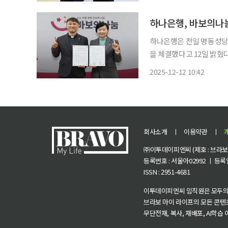
아동·청소년(영 케어러)’들
하나은행, 바보의나
하나은행은 전일 명동성당
을 체결했다고 12일 밝혔
사후 유산 설계를 함께 고
2025-12-12 10:42
회사소개
ㅣ
이용약관
ㅣ
㈜이투데이피엔씨 (제호 : 브라보 마
등록번호 : 서울아02992 ㅣ 등록일자
ISSN : 2951-4681
이투데이피엔씨 임직원은 모두의
브라보 마이 라이프의 모든 콘텐
무단전재, 복사, 재배포, AI학습