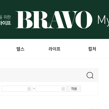
헬스
라이프
컬처
~
적용