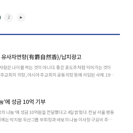
2
] 유사자연향(有麝自然香)/납치광고
장으로 임명된 그는 1968년 대주교로 승품되면서 서울대교구장이
교황 바오로 6세에 의해 한국 최초의 추기경으로 서임되
▶
’에 성금 10억 기부
의 나눔’에 성금 10억원을 전달했다고 4일 밝혔다. 전날 서울 명동
식에는 박지원 두산그룹 부회장과 바보의 나눔 이사장 구요비 주교