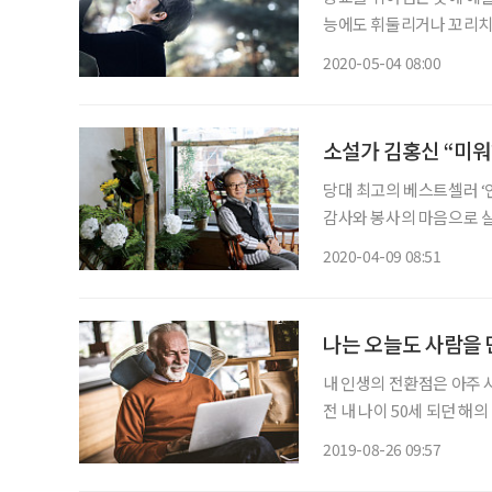
능에도 휘둘리거나 꼬리치지
기가 쉽던가. 매사 스텝이
2020-05-04 08:00
불러 위안을 구하고서도 
소설가 김홍신 “미워
당대 최고의 베스트셀러 ‘
감사와 봉사의 마음으로 살
명칭들로 지칭될 수 있다.
2020-04-09 08:51
한 작가다. 코로나19 확
나는 오늘도 사람을
내 인생의 전환점은 아주 
전 내 나이 50세 되던 해
들이 다 만들어줬다. 문서
2019-08-26 09:57
프리핸드로 건축 기본 스