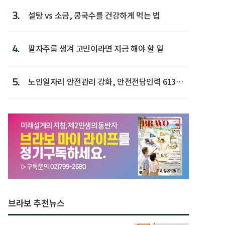
3.
설탕 vs 소금, 콩국수를 건강하게 먹는 법
4.
팔자주름 생겨 고민이라면 지금 해야 할 일
5.
노인일자리 안전관리 강화, 안전전담인력 613명
첫 배치
브라보 추천뉴스