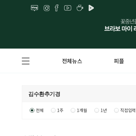
전체뉴스
피플
전체
1주
1개월
1년
직접입력