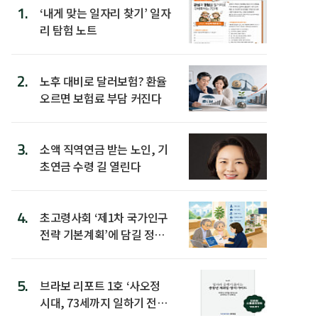
1.
‘내게 맞는 일자리 찾기’ 일자
리 탐험 노트
2.
노후 대비로 달러보험? 환율
오르면 보험료 부담 커진다
3.
소액 직역연금 받는 노인, 기
초연금 수령 길 열린다
4.
초고령사회 ‘제1차 국가인구
전략 기본계획’에 담길 정책
은
5.
브라보 리포트 1호 ‘사오정
시대, 73세까지 일하기 전략’