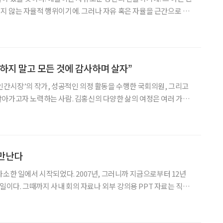
 않는 자율적 행위이기에. 그러나 자유 혹은 자율을 근간으로 삼
 꼬이고 뒤엉겨 좁은 세계에 갇히는 게 사람이다. 신의 이름을 간절히
돌아서면 외로워 보채는 게 사람이다. 도돌이표처럼 자주 되돌아
하지 말고 모든 것에 감사하며 살자”
인간시장’의 작가, 성공적인 의정 활동을 수행한 국회의원, 그리고
아가고자 노력하는 사람. 김홍신의 다양한 삶의 여정은 여러 가지
 그러나 요즘의 그는 무엇보다도 다시 만년필을 잡고 원고지와 마주
산으로 모든 외부 활동이 불가해지자 그는 멈췄던 장편소설과
 만난다
사소한 일에서 시작되었다. 2007년, 그러니까 지금으로부터 12년
의 일이다. 그때까지 사내 회의 자료나 외부 강의용 PPT 자료는 직원
를 만들거나 심지어 이메일을 주고받는 것도 직원들이 대신 해줬다.
케치를 해서 넘겨주면 직원들이 캐드로 말끔하게 도면