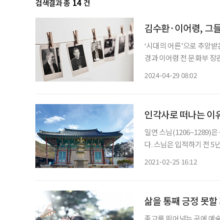
검색결과 총
14
건
김수환·이어령, 그
‘시대의 어른’으로 추앙받은
경과 이어령 전 문화부 장
로 기억되고 있을까. 김
2024-04-29 08:02
인각사로 떠나는 이
일연 스님(1206~1289
다. 스님은 입적하기 전 5
의 답을 했다. 정사에서는
2021-02-25 16:12
고조선과 단군신화, 14수
삶을 통째 긍정 못할
종교를 뛰어넘는 곳에 예술