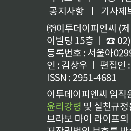
공지사항
ㅣ
기사제
㈜이투데이피엔씨 (제호
이빌딩 15층 ㅣ ☎ 02)
등록번호 : 서울아02992
인 : 김상우 ㅣ 편집인
ISSN : 2951-4681
이투데이피엔씨 임직원
윤리강령
및 실천규정을
브라보 마이 라이프의
저작권법의 보호를 받