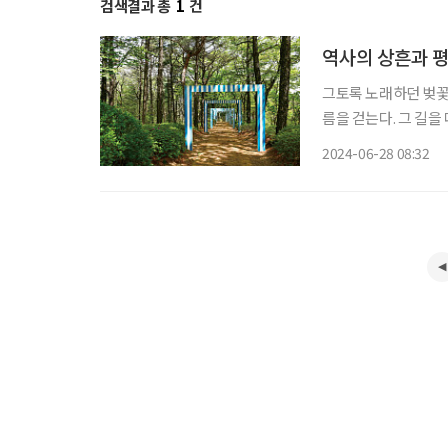
검색결과 총
1
건
역사의 상흔과 평
그토록 노래하던 벚꽃
름을 걷는다. 그 길을 따라 높은 
철책이 어우러진 이 
2024-06-28 08:32
을 고스란히 밟으며 