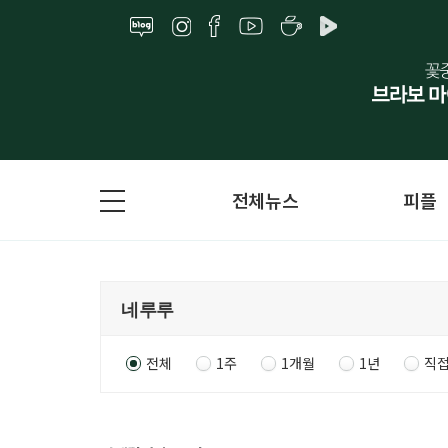
전체뉴스
피플
전체
1주
1개월
1년
직