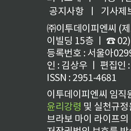
공지사항
ㅣ
기사제
㈜이투데이피엔씨 (제호
이빌딩 15층 ㅣ ☎ 02)
등록번호 : 서울아02992
인 : 김상우 ㅣ 편집인
ISSN : 2951-4681
이투데이피엔씨 임직원
윤리강령
및 실천규정을
브라보 마이 라이프의
저작권법의 보호를 받