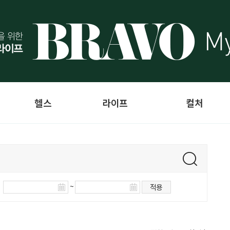
헬스
라이프
컬처
~
적용