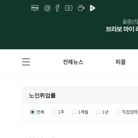
전체뉴스
피플
전체
1주
1개월
1년
직접입력