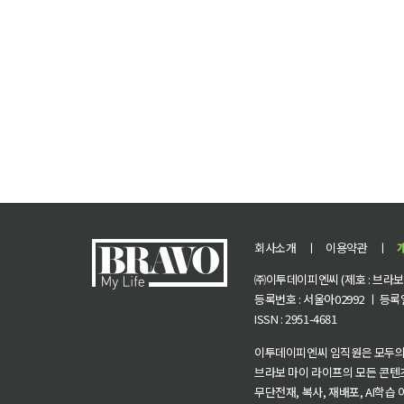
회사소개
ㅣ
이용약관
ㅣ
㈜이투데이피엔씨 (제호 : 브라보 마
등록번호 : 서울아02992 ㅣ 등록일자
ISSN : 2951-4681
이투데이피엔씨 임직원은 모두의
브라보 마이 라이프의 모든 콘텐
무단전재, 복사, 재배포, AI학습