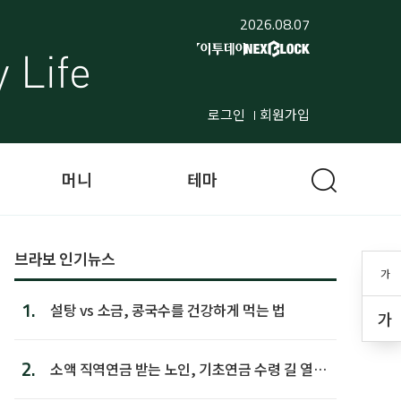
2026.08.07
로그인
회원가입
머니
테마
브라보 인기뉴스
가
1.
설탕 vs 소금, 콩국수를 건강하게 먹는 법
가
2.
소액 직역연금 받는 노인, 기초연금 수령 길 열린
다