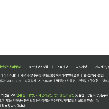
개인정보처리방침
ㅣ
청소년보호정책
ㅣ
구독신청
ㅣ
공지사항
ㅣ
기사제보/
이 라이프) ㅣ 서울시 강남구 강남대로 556 이투데이빌딩 15층 ㅣ ☎ 02)799-6713
 : 2014.02.04 ㅣ 발행일자 : 2014.02.07 ㅣ 발행인 : 김상우 ㅣ 편집인 : 한승훈 ㅣ
 의견을 모아
언론 윤리강령
,
기자윤리강령
,
임직원 윤리강령
및 실천규정을 제정, 준수하
츠(기사)는 인터넷신문위원회 윤리강령을 준수하며, 저작권법의 보호를 받습니다.
 이용 등을 금지합니다.