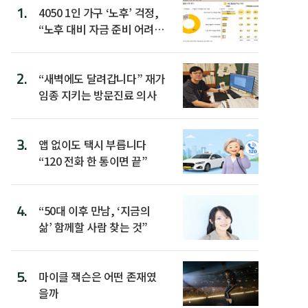
1.
4050 1인 가구 ‘노후’ 걱정,
“노후 대비 자금 준비 어려
워”
2.
“새벽에도 달려갑니다” 재가
임종 지키는 방문진료 의사
3.
앱 없이도 택시 부릅니다
“120 전화 한 통이면 끝”
4.
“50대 이후 만남, ‘지금의
삶’ 함께할 사람 찾는 것”
5.
마이클 잭슨은 어떤 존재였
을까