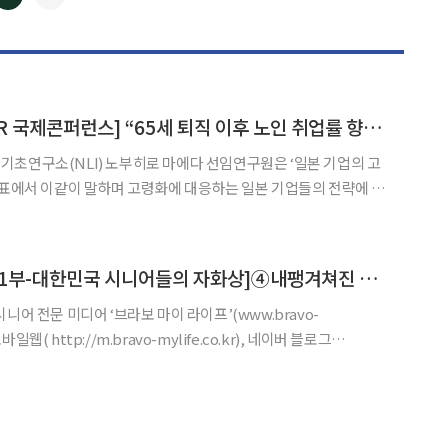
◀
▶
[2016 대한민국 CSR 국제콘퍼런스] “65세 퇴직 이후 노인 취업률 향상 국가적 과제로”
초연구소(NLI) 노부히로 마에다 선임연구원은 ‘일본 기업의 고
발표에서 이같이 말하며 고령화에 대응하는 일본 기업들의 전략에 대
델이 되고 있는 일본의 노인 고용 및 시니어 시장에 대한 기업 트렌드를 공유했다. 일
[브라보 제자리 찾기1부-대한민국 시니어들의 자화상]④내팽겨쳐진 노인들 …복지사각지대를 아십니까?
니어 전문 미디어 ‘브라보 마이 라이프’(www.bravo-
모바일웹( http://m.bravo-mylife.co.kr), 네이버 블로그
-mylife.co.kr) 등에서 다시 보실 수 있습니다. [브라보 마이 라이프] 김
ife.c