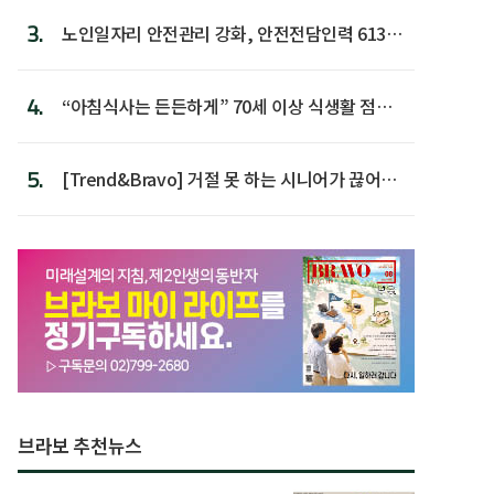
3.
노인일자리 안전관리 강화, 안전전담인력 613명
첫 배치
4.
“아침식사는 든든하게” 70세 이상 식생활 점수
가장 높아
5.
[Trend&Bravo] 거절 못 하는 시니어가 끊어야
할 행동 5
브라보 추천뉴스