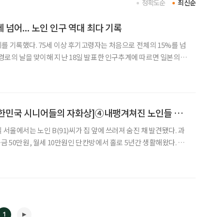
정확도순
최신순
세 넘어... 노인 인구 역대 최다 기록
를 기록했다. 75세 이상 후기고령자는 처음으로 전체의 15%를 넘
보다 6만 명이 늘어 3627만 명으로 최고치를 기록했다. 총인구에
서 차지하는 비율도 29.1%로 역대 최고 수준이다. 75세 이상
[제자리 찾기1부-대한민국 시니어들의 자화상]④내팽겨쳐진 노인들 …복지사각지대를 아십니까?
 서울에서는 노인 B(91)씨가 집 앞에 쓰러져 숨진 채 발견됐다. 과
금 50만원, 월세 10만원인 단칸방에서 홀로 5년간 생활해왔다. 자
초생활수급액 45만원에 폐지를 주우며 생계를 유지했다. 방 주변에
는 쓰레기와 폐자재가 가득했다. 우리사회 노인들이 벼랑 끝으로 내몰리고 있다
1