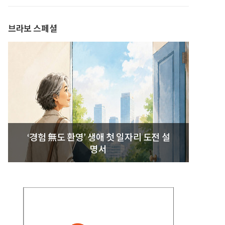
브라보 스페셜
‘경험 無도 환영’ 생애 첫 일자리 도전 설
명서