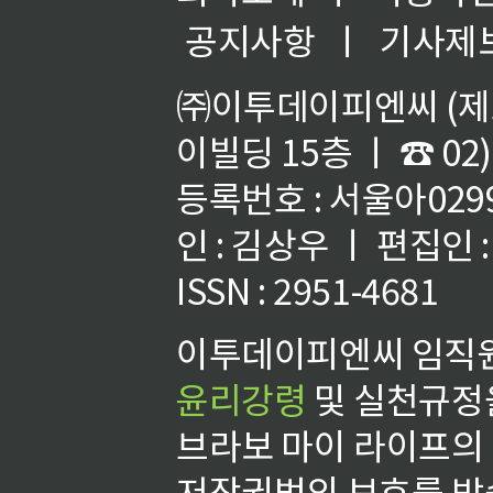
공지사항
ㅣ
기사제
㈜이투데이피엔씨 (제호
이빌딩 15층 ㅣ ☎ 02)
등록번호 : 서울아02992
인 : 김상우 ㅣ 편집인
ISSN : 2951-4681
이투데이피엔씨 임직원
윤리강령
및 실천규정을
브라보 마이 라이프의
저작권법의 보호를 받