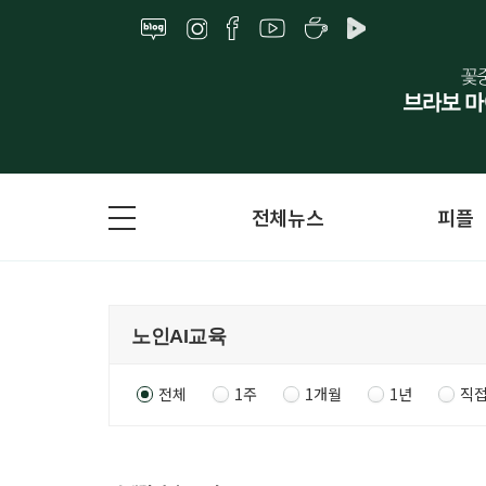
전체뉴스
피플
전체
1주
1개월
1년
직