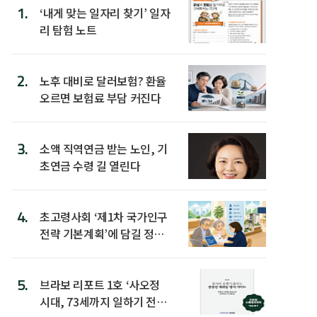
1.
‘내게 맞는 일자리 찾기’ 일자
리 탐험 노트
2.
노후 대비로 달러보험? 환율
오르면 보험료 부담 커진다
3.
소액 직역연금 받는 노인, 기
초연금 수령 길 열린다
4.
초고령사회 ‘제1차 국가인구
전략 기본계획’에 담길 정책
은
5.
브라보 리포트 1호 ‘사오정
시대, 73세까지 일하기 전략’