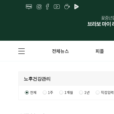
전체뉴스
피플
전체
1주
1개월
1년
직접입력