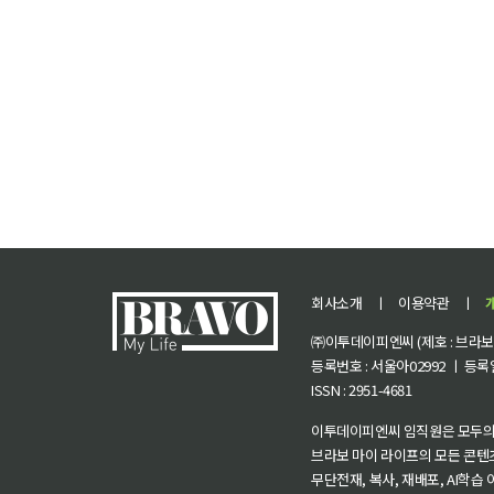
회사소개
ㅣ
이용약관
ㅣ
㈜이투데이피엔씨 (제호 : 브라보 마
등록번호 : 서울아02992 ㅣ 등록일자
ISSN : 2951-4681
이투데이피엔씨 임직원은 모두의
브라보 마이 라이프의 모든 콘텐
무단전재, 복사, 재배포, AI학습