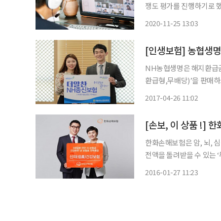
쟁도 평가를 진행하기로 했다. 금융위는 25일 도규상 부위원장 주재로 금융산
위원회를 구성하고 ‘금융산업 
2020-11-25 13:03
2018~2019년에도 제
업,
[인생보험] 농협생명
NH농협생명은 해지환급금
환급형,무배당)’을 판매하
을 수 있는 상품이다. 통상 종신보험은 보험료가 ‘비싸다’는 인식 때문에 사망보장의 필요성을
2017-04-26 11:02
인지하더라도 가입을 망설
[손보, 이 상품 !]
한화손해보험은 암, 뇌, 심
전액을 돌려받을 수 있는 
변동금리를 적용하는 것과 
2016-01-27 11:23
환급받을 수 있는 방법은 세