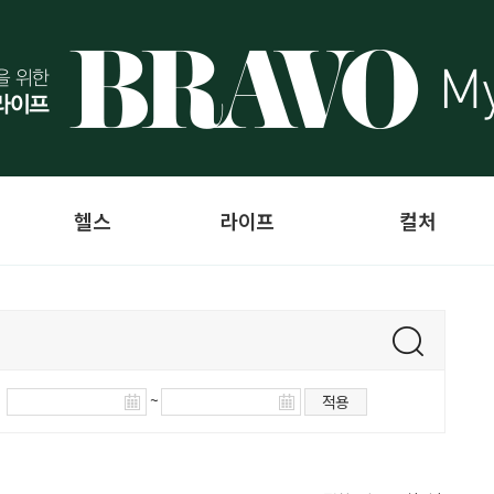
헬스
라이프
컬처
~
적용