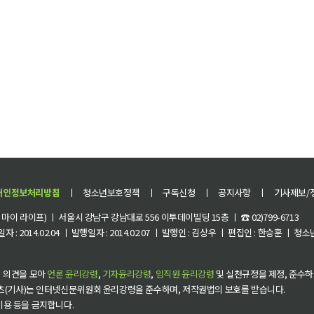
개인정보처리방침
ㅣ
청소년보호정책
ㅣ
구독신청
ㅣ
공지사항
ㅣ
기사제보/
이 라이프) ㅣ 서울시 강남구 강남대로 556 이투데이빌딩 15층 ㅣ ☎ 02)799-6713
 : 2014.02.04 ㅣ 발행일자 : 2014.02.07 ㅣ 발행인 : 김상우 ㅣ 편집인 : 한승훈 ㅣ
 의견을 모아
언론 윤리강령
,
기자윤리강령
,
임직원 윤리강령
및 실천규정을 제정, 준수하
츠(기사)는 인터넷신문위원회 윤리강령을 준수하며, 저작권법의 보호를 받습니다.
 이용 등을 금지합니다.