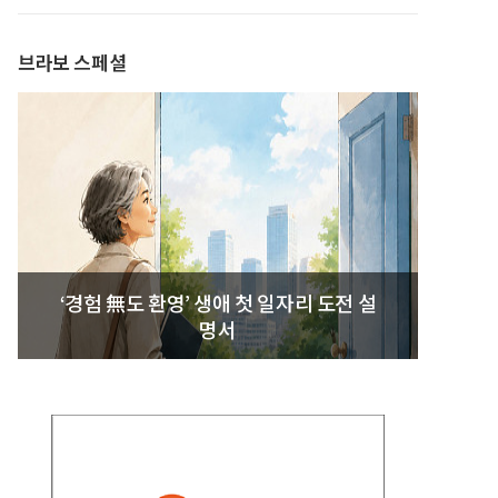
발간
브라보 스페셜
‘경험 無도 환영’ 생애 첫 일자리 도전 설
명서