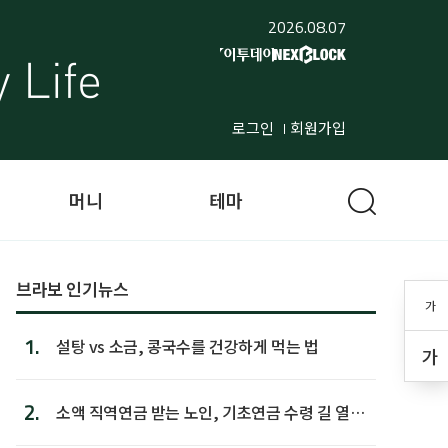
2026.08.07
로그인
회원가입
머니
테마
브라보 인기뉴스
가
1.
설탕 vs 소금, 콩국수를 건강하게 먹는 법
가
2.
소액 직역연금 받는 노인, 기초연금 수령 길 열린
다