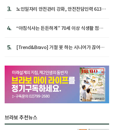
3.
노인일자리 안전관리 강화, 안전전담인력 613명
첫 배치
4.
“아침식사는 든든하게” 70세 이상 식생활 점수
가장 높아
5.
[Trend&Bravo] 거절 못 하는 시니어가 끊어야
할 행동 5
브라보 추천뉴스