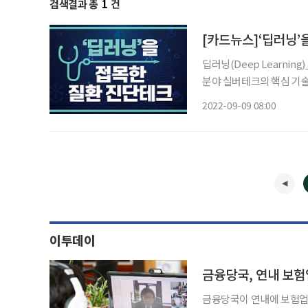
검색결과 총
1
건
[카드뉴스]‘딥러닝’
딥러닝(Deep Learni
분야 실버테크의 핵심 기술로 주목받는다. 신장암 분당
제 주입 전후의 CT 영상
2022-09-09 08:00
다. 그
이투데이
금융당국, 연내 보험
금융당국이 연내에 보험업