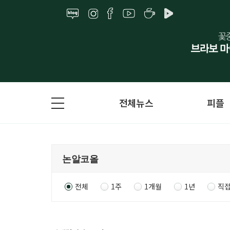
전체뉴스
피플
전체
1주
1개월
1년
직