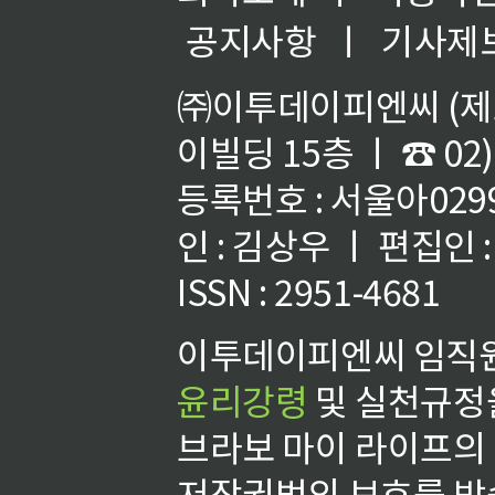
공지사항
ㅣ
기사제
㈜이투데이피엔씨 (제호
이빌딩 15층 ㅣ ☎ 02)
등록번호 : 서울아02992
인 : 김상우 ㅣ 편집인
ISSN : 2951-4681
이투데이피엔씨 임직원
윤리강령
및 실천규정을
브라보 마이 라이프의
저작권법의 보호를 받