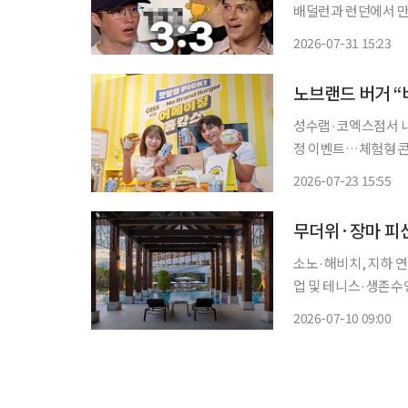
배덜런과 런던에서 만나 유쾌한 인터뷰
홀랜드, 젠데이아, 
2026-07-31 15:23
노브랜드 버거 
성수랩·코엑스점서 내
정 이벤트…체험형 콘텐츠도 마련 노브랜드 버거가 오비
제로'와 손잡고 버거
2026-07-23 15:55
보인다. 신세계
소노·해비치, 지하 연
업 및 테니스·생존수
양식 향연 본격적인 여름 성수기와 함께 찾아온 역대급 무더위 및 장마를 피해 호텔에서 온전
2026-07-10 09:00
한 휴식을 즐기려는 