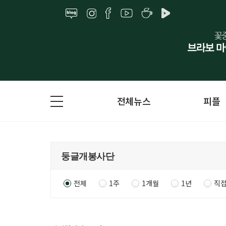
전체뉴스
피플
전체
1주
1개월
1년
직