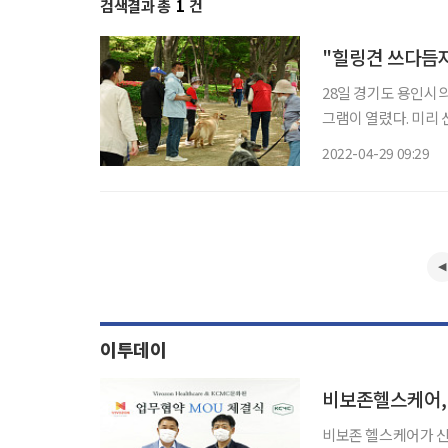
검색결과 총
1
건
"힐링견 쓰다듬자
28일 경기도 용인시
그램이 열렸다. 미리
빙 둘러 앉아 행사를 구경했다. 진행을 맡은 둥글개봉사단은 힐링
2022-04-29 09:29
프로그램을 진행했다.
이투데이
비보존헬스케어,
비보존 헬스케어가 신