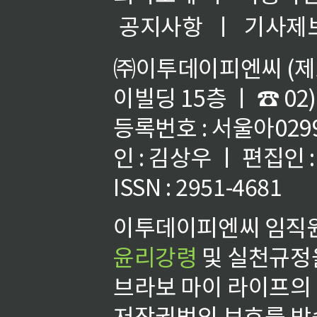
공지사항
ㅣ
기사제
㈜이투데이피엔씨 (제호
이빌딩 15층 ㅣ ☎ 02)
등록번호 : 서울아02992
인 : 김상우 ㅣ 편집인
ISSN : 2951-4681
이투데이피엔씨 임직원
윤리강령
및 실천규정을
브라보 마이 라이프의
저작권법의 보호를 받