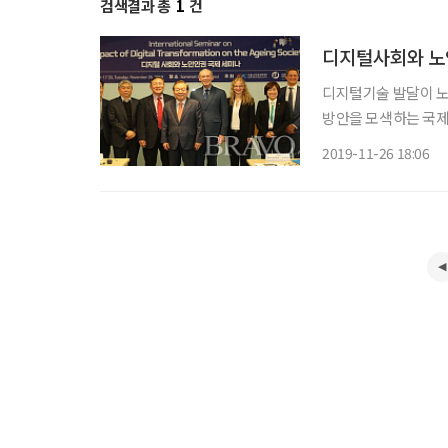
검색결과 총
1
건
디지털사회와 노
디지털기술 발달이 노
방안을 모색하는 국제세미나가 열렸다. 아셈노인
리히 나우만 재단 한
2019-11-26 18:06
털 전환이 고령화 사