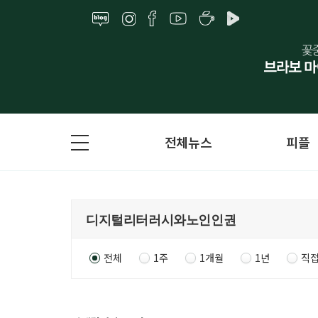
전체뉴스
피플
전체
1주
1개월
1년
직