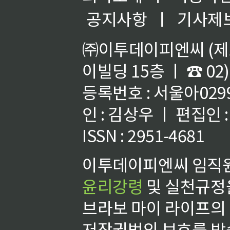
공지사항
ㅣ
기사제
㈜이투데이피엔씨 (제호
이빌딩 15층 ㅣ ☎ 02)
등록번호 : 서울아02992
인 : 김상우 ㅣ 편집인
ISSN : 2951-4681
이투데이피엔씨 임직원
윤리강령
및 실천규정을
브라보 마이 라이프의
저작권법의 보호를 받