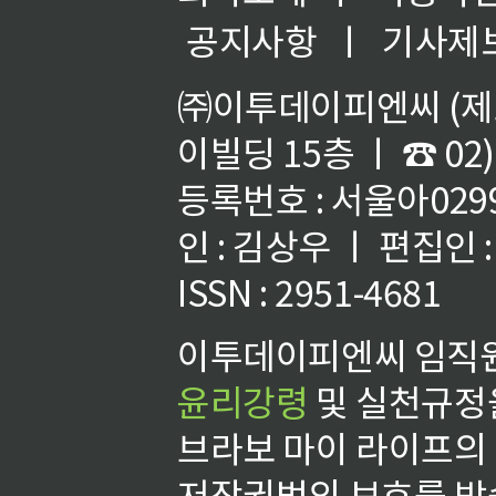
공지사항
ㅣ
기사제
㈜이투데이피엔씨 (제호
이빌딩 15층 ㅣ ☎ 02)
등록번호 : 서울아02992
인 : 김상우 ㅣ 편집인
ISSN : 2951-4681
이투데이피엔씨 임직원
윤리강령
및 실천규정을
브라보 마이 라이프의
저작권법의 보호를 받