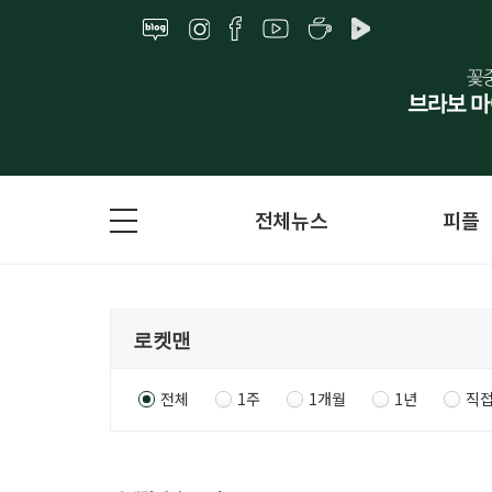
전체뉴스
피플
전체
1주
1개월
1년
직