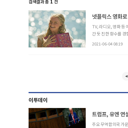
검색결과 총
1
건
넷플릭스 영화로 
TV, 라디오, 영화 
간 듯 진한 향수를 경
로디가 가물가물해지는
2021-06-04 08:19
억 여행이 고픈 시니어
이투데이
트럼프, 유엔 연
주요 무역합의국 가운데