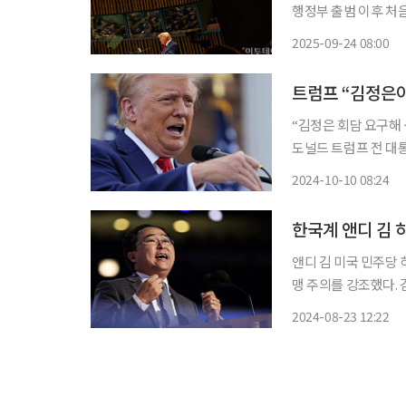
행정부 출범 이후 처
합의국' 가운데 하나로
2025-09-24 08:00
이 쏠린다. 
트럼프 “김정은이
“김정은 회담 요구해 싱가포르
도널드 트럼프 전 대
화를 받았다고 주장했
2024-10-10 08:24
앤디 김 미국 민주당
맹 주의를 강조했다. 김 의원은 해리스 부통령이 대통령에 당선되면 도널드 트럼프 전 대통령
과 다르게 한국 등 동맹을 중요하
2024-08-23 12:22
시간) 온라인으로 진행