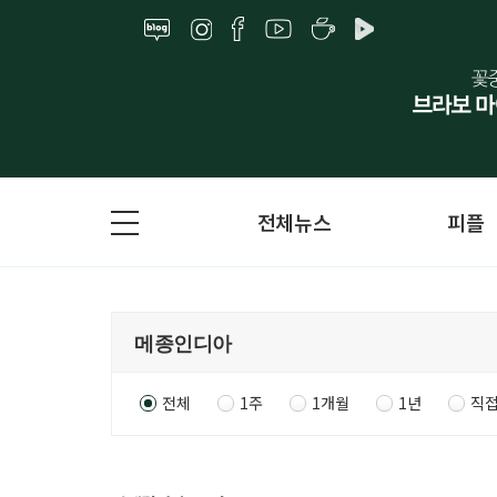
전체뉴스
피플
전체
1주
1개월
1년
직