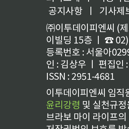
공지사항
ㅣ
기사제
㈜이투데이피엔씨 (제호
이빌딩 15층 ㅣ ☎ 02)
등록번호 : 서울아02992
인 : 김상우 ㅣ 편집인
ISSN : 2951-4681
이투데이피엔씨 임직원
윤리강령
및 실천규정을
브라보 마이 라이프의
저작권법의 보호를 받