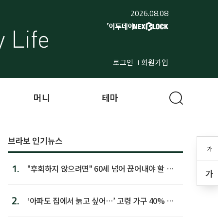
2026.08.08
로그인
회원가입
머니
테마
브라보 인기뉴스
가
1.
"후회하지 않으려면" 60세 넘어 끊어내야 할 사
가
람 1위
2.
‘아파도 집에서 늙고 싶어…’ 고령 가구 40% 노
후 주택이라 어...