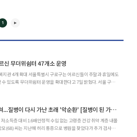
1
르신 무더위쉼터 47개소 운영
◀
▶
 구로구는 어르신들이 주말과 휴일에도
 있도록 무더위쉼터 운영을 확대한다고 7일 밝혔다. 서울 구로
지 구립경로당 43개소와 복지관 4개소 등 총 47곳을 주말과 휴일에
립경로당은 휴일 오전 9시부터 오후 6시까지 문을 열며,
돈 없어 치료시기 놓쳐...질병이 다시 가난 초래 '악순환' [질병이 된 가난, 빚이 된 치료 ②]
저소득층 대비 1.6배안정적 수입 없는 고령층 건강 취약 계층 내몰
뤘다. 폐지를 수집해 생계를 이어가는 처지에 검사비와 치료비가