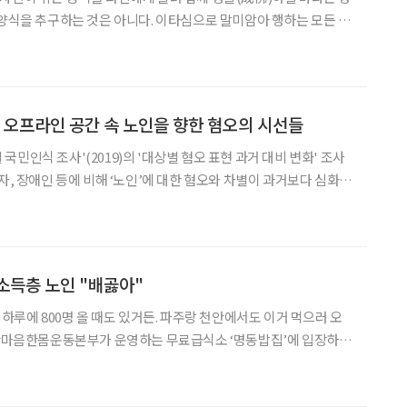
 양식을 추구하는 것은 아니다. 이타심으로 말미암아 행하는 모든 일
점에서 희유(希有) 스님은 타인을 위해 헌신하는 사회복지사의 삶 또한
다고 말한다. 그렇게 승려복을 입은 서울노인복지센터장이
ㆍ오프라인 공간 속 노인을 향한 혐오의 시선들
민인식 조사'(2019)의 '대상별 혐오 표현 과거 대비 변화' 조사
자, 장애인 등에 비해 ‘노인’에 대한 혐오와 차별이 과거보다 심화됐
울러 같은 조사에서 60세 이상 응답자 중 자신을 향한 혐오 표현이
는 17.6%로, 대다수 노인이 이러한 현상
소득층 노인 "배곯아"
 하루에 800명 올 때도 있거든. 파주랑 천안에서도 이거 먹으러 오
이날 오후 한 시경에 방문한 한 어르신이 받은 대기표는 274번. 명동
장에 크게 설치된 천막 밖에서 입장을 기다