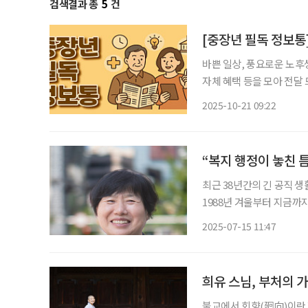
검색결과 총
5
건
바쁜 일상, 풍요로운 노후
자체 혜택 등을 모아 전달 드립니다. 서울에서 즐기는 맛있는 일주일
게 물드는 10월의 마지막 
2025-10-21 09:22
시는 오는 10월 27일부터 1
“복지 행정이 놓친 
최근 38년간의 긴 공직 
1988년 겨울부터 지금까
지역사회 복지의 산증인이
2025-07-15 11:47
희유 스님, 부처의 
불교에서 회향(廻向)이란 