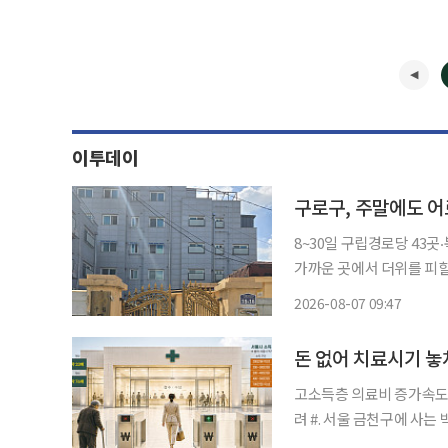
이투데이
구로구, 주말에도 어
8~30일 구립경로당 43곳‧복지관 4개 확대 서울특별시
가까운 곳에서 더위를 피할 수
구는 이달 8일부터 30일까
2026-08-07 09:47
도 운영한다. 구
고소득층 의료비 증가속도 
려 #. 서울 금천구에 사는 박모(68) 씨는 지난해 허리 통증으로 병원을 찾았다가 추가 검사를
권유받았지만 차일피일 미