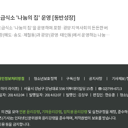
증이 심해질 때만 진통제로 버티던 박 씨는 결국 증상이 악
급식소 '나눔의 집' 운영 [동반성장]
료급식소 '나눔의 집'을 운영하며 포항·광양 지역사회의 든든한 버
균 약 903명, 누적 416만 명에게 따뜻한 한 끼를 제공해 왔다. 이곳
양 불균형 완화를 넘어 지역 어르신들이 서로
개인정보처리방침
ㅣ
청소년보호정책
ㅣ
구독신청
ㅣ
공지사항
ㅣ
기사제보/
이 라이프) ㅣ 서울시 강남구 강남대로 556 이투데이빌딩 15층 ㅣ ☎ 02)799-6713
 : 2014.02.04 ㅣ 발행일자 : 2014.02.07 ㅣ 발행인 : 김상우 ㅣ 편집인 : 한승훈 ㅣ
 의견을 모아
언론 윤리강령
,
기자윤리강령
,
임직원 윤리강령
및 실천규정을 제정, 준수하
츠(기사)는 인터넷신문위원회 윤리강령을 준수하며, 저작권법의 보호를 받습니다.
 이용 등을 금지합니다.