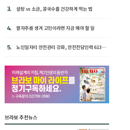
3.
설탕 vs 소금, 콩국수를 건강하게 먹는 법
4.
팔자주름 생겨 고민이라면 지금 해야 할 일
5.
노인일자리 안전관리 강화, 안전전담인력 613명
첫 배치
브라보 추천뉴스