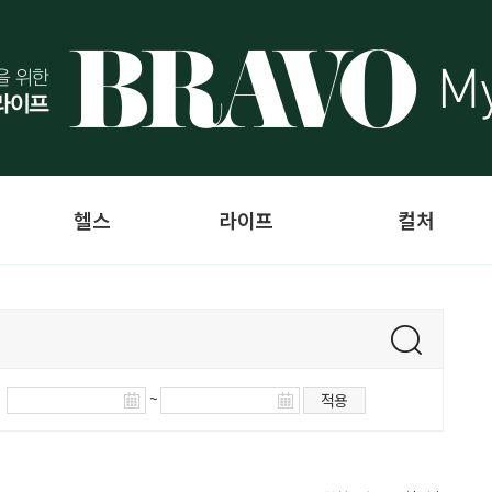
헬스
라이프
컬처
~
적용