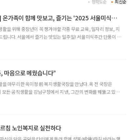
정확도순
최신순
[중장년 필독 정보통] 온가족이 함께 맛보고, 즐기는 '2025 서울미식주간'
생활을 위해 중장년이 꼭 챙겨야할 각종 무료 교육, 일자리 정보, 지
! 서울미식주간 단풍이 붉
주, 서울 곳곳에서는 ‘맛’을 중심으로 한 특별한 축제가 열린다. 서울
1월 2일까지 ‘2025 서울
틈, 마음으로 메웠습니다”
생활을 마무리한 옥미정 前 복지생활국장을 만났다. 옥 전 국장은
지 모든 공직생활을 강남구청에서 지낸, 그간의 변화를 꿰뚫고 있는
다. 지역사회 현장에서 유아에서 노인에 이르기까지 복지의 전 생
애주기를 직접 경험한 이로서, 그는 늘 주민과 함께 성장해 온 공직자였다. “퇴임이
가르침 노인복지로 실천하다
자신이 닦은 공덕을 타인에게 돌려 함께 성불(成佛)하길 바라는 행