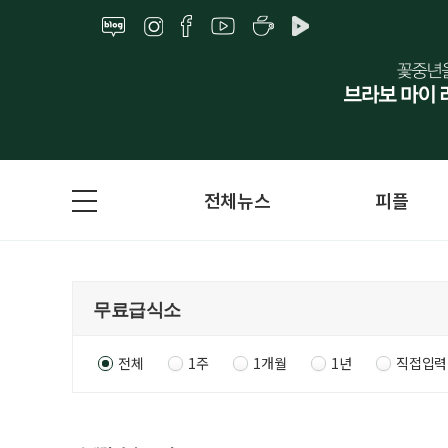
전체뉴스
피플
전체
1주
1개월
1년
직접입력