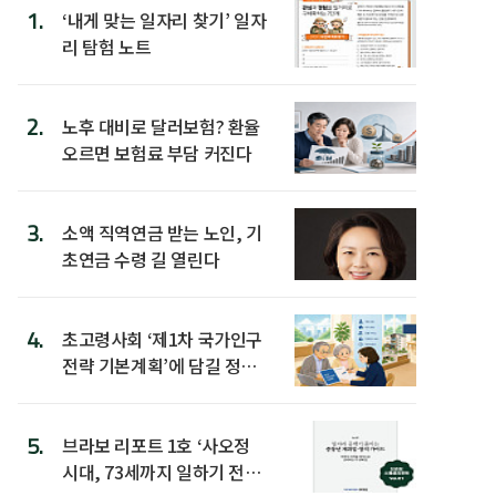
1.
‘내게 맞는 일자리 찾기’ 일자
리 탐험 노트
2.
노후 대비로 달러보험? 환율
오르면 보험료 부담 커진다
3.
소액 직역연금 받는 노인, 기
초연금 수령 길 열린다
4.
초고령사회 ‘제1차 국가인구
전략 기본계획’에 담길 정책
은
5.
브라보 리포트 1호 ‘사오정
시대, 73세까지 일하기 전략’