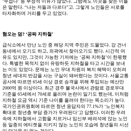
‘무섭다’ 등 부정적 이유가 많았다. 그럼에도 이곳을 찾는 이들
은 말한다. “나는 저들과 다르다”고. 그렇게 노인들은 서로를
타자화하며 거리를 두고 있었다.
혐오는 덤? ‘공짜 지하철’
급식소에서 만난 노인 중 해당 지역 주민은 드물었다. 강 건너
동네에서 오기도 하고, 외곽에서 찾아오기도 했다. 시간적 여
유도 있지만, 그것이 가능한 기저에는 ‘공짜 지하철’이 한몫했
다. 특별한 목적지 없이 유랑하듯 지하철을 타고 시간을 보내
는 이도 있었다. 문제는 노인 우대 차원의 복지 혜택이 오히려
청년 세대의 반감을 사는 구실이 돼버렸다는 것이다. 서울교통
공사에 따르면 65세 이상 경로 승객을 위해 투입되는 예산만
2000억 원 이상이다. 최근 경주 불국사에서 관람료 경로우대
기준을 65세에서 70세로 올리며 논란이 일기도 했는데, 이처럼
지하철 요금 역시 기준 나이를 올려야 한다는 목소리가 높다.
국가인권위원회에 따르면 청년 응답자의 77.1%가 ‘노인복지
확대로 청년층 부담 증가가 우려된다’고 답했다. 이러한 우려
속에 지하철에서 고함을 지르거나 임신부 배려석에 앉는 노인
등 일종의 에티켓을 지키지 않는 노인의 모습에 청년들의 시선
이 달가울 리 없는 것이다.