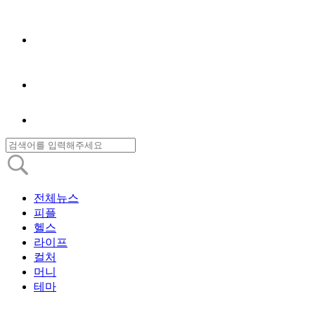
전체뉴스
피플
헬스
라이프
컬처
머니
테마