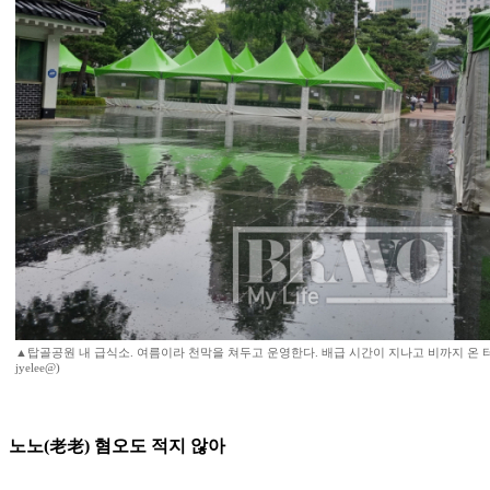
▲탑골공원 내 급식소. 여름이라 천막을 쳐두고 운영한다. 배급 시간이 지나고 비까지 온 
jyelee@)
노노(老老) 혐오도 적지 않아