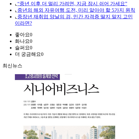
⌞
“중년 이후 더 멀리 가려면, 지금 잠시 쉬어 가세요”
⌞
중년의 해외 자유여행 도전, 미리 알아야 할 5가지 원칙
⌞
중장년 재취업 양날의 검, 민간 자격증 딸지 말지 고민
이라면?
좋아요
0
화나요
0
슬퍼요
0
더 궁금해요
0
최신뉴스