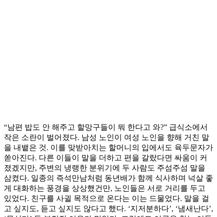
“남편 밥도 안 해주고 할망구들이 뭐 한다고 와?” 급식소에서
작은 소란이 벌어졌다. 남성 노인이 여성 노인을 향해 거친 말
을 내뱉은 것. 이를 맞받아치는 할머니의 입에서도 육두문자가
쏟아진다. 다른 이들이 말을 더하고 편을 갈랐다면 싸움이 커
졌겠지만, 주변의 냉랭한 분위기에 두 사람도 주섬주섬 말을
삼켰다. 일종의 즉석만남처럼 동년배가 함께 식사하며 넉살 좋
게 대화하는 풍경을 상상했건만, 노인들은 서로 거리를 두고
있었다. 친구를 사귈 목적으로 온다는 이는 드물었다. 말을 걸
고 싶지도, 듣고 싶지도 않다고 했다. ‘지저분하다’, ‘냄새난다’,