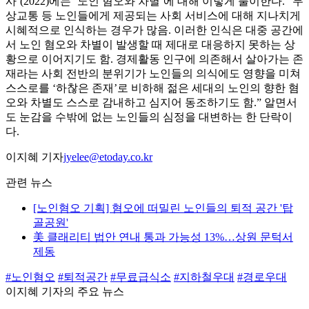
사’(2022)에는 ‘노인 혐오와 차별’에 대해 이렇게 풀이한다. “무
상교통 등 노인들에게 제공되는 사회 서비스에 대해 지나치게
시혜적으로 인식하는 경우가 많음. 이러한 인식은 대중 공간에
서 노인 혐오와 차별이 발생할 때 제대로 대응하지 못하는 상
황으로 이어지기도 함. 경제활동 인구에 의존해서 살아가는 존
재라는 사회 전반의 분위기가 노인들의 의식에도 영향을 미쳐
스스로를 ‘하찮은 존재’로 비하해 젊은 세대의 노인의 향한 혐
오와 차별도 스스로 감내하고 심지어 동조하기도 함.” 알면서
도 눈감을 수밖에 없는 노인들의 심정을 대변하는 한 단락이
다.
이지혜 기자
jyelee@etoday.co.kr
관련 뉴스
[노인혐오 기획] 혐오에 떠밀린 노인들의 퇴적 공간 '탑
골공원'
美 클래리티 법안 연내 통과 가능성 13%…상원 문턱서
제동
#노인혐오
#퇴적공간
#무료급식소
#지하철우대
#경로우대
이지혜 기자의 주요 뉴스