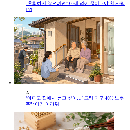
"후회하지 않으려면" 60세 넘어 끊어내야 할 사람
1위
2.
‘아파도 집에서 늙고 싶어…’ 고령 가구 40% 노후
주택이라 어려워