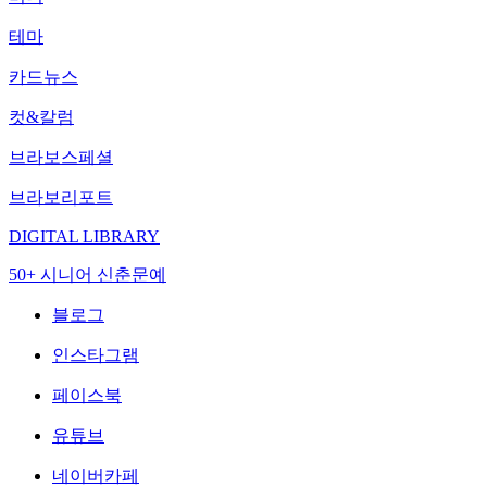
테마
카드뉴스
컷&칼럼
브라보스페셜
브라보리포트
DIGITAL LIBRARY
50+ 시니어 신춘문예
블로그
인스타그램
페이스북
유튜브
네이버카페