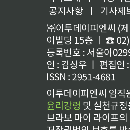
공지사항
ㅣ
기사제
㈜이투데이피엔씨 (제호
이빌딩 15층 ㅣ ☎ 02)
등록번호 : 서울아02992
인 : 김상우 ㅣ 편집인
ISSN : 2951-4681
이투데이피엔씨 임직원
윤리강령
및 실천규정을
브라보 마이 라이프의
저작권법의 보호를 받