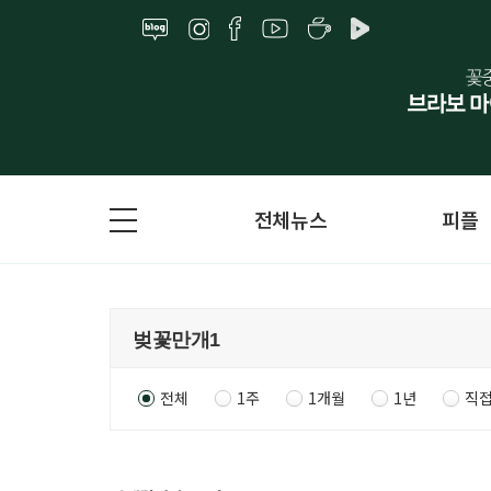
전체뉴스
피플
전체
1주
1개월
1년
직