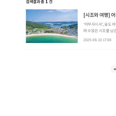
검색결과 총
1
건
[시조와 여행] 
‘어부사시사’, 숲도 바다도 먹거리도 보길도 
며 수많은 시조를 남겼
은 ‘어부사시사’다.
2025-06-10 17:08
이곳에 머물렀다. 1