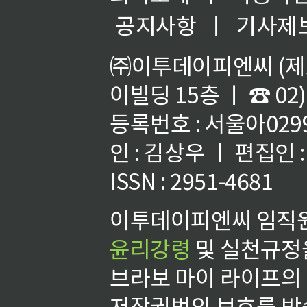
공지사항
ㅣ
기사제
㈜이투데이피엔씨 (제호
이빌딩 15층 ㅣ ☎ 02)
등록번호 : 서울아02992
인 : 김상우 ㅣ 편집인
ISSN : 2951-4681
이투데이피엔씨 임직원
윤리강령
및 실천규정을
브라보 마이 라이프의
저작권법의 보호를 받