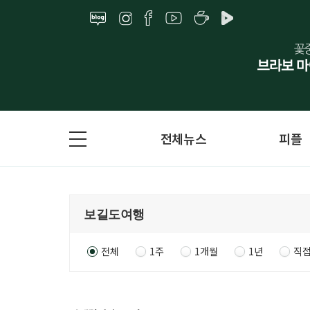
전체뉴스
피플
전체
1주
1개월
1년
직