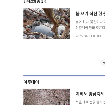
검색결과 총
1
건
봄 오기 직전 한
봄이 왔다. 꽃철이다.
상춘객을 불러 모은다
유, 매화나무, 동백 
2026-04-11 06:00
정원엔 아직 봄이 도
이투데이
여의도 벚꽃축제
서울 대표 봄꽃 행사