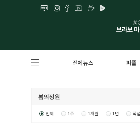
전체뉴스
피플
전체
1주
1개월
1년
직