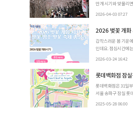
만개 시기와 맞물리면서 
‘2026 영등포 여의
2026-04-03 07:27
에서 개최한다. 이번 
2026 벚꽃 개
갑작스러운 봄 기운에
인데요. 점심시간에는 외투 없는 외출
나무로 향합니다. 언제쯤
2026-03-24 16:42
23일 제주 서귀포를
롯데백화점은 31일부
서울 송파구 잠실 롯
다. 이번 프로젝트는 스프링 이즈 블루밍(Spring is Blooming)을 주제로 반클리프 아펠과
2025-05-28 06:00
프랑스 아티스트 알렉