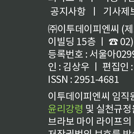
공지사항
ㅣ
기사제
㈜이투데이피엔씨 (제호
이빌딩 15층 ㅣ ☎ 02)
등록번호 : 서울아02992
인 : 김상우 ㅣ 편집인
ISSN : 2951-4681
이투데이피엔씨 임직원
윤리강령
및 실천규정을
브라보 마이 라이프의
저작권법의 보호를 받