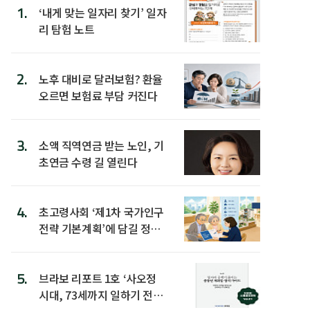
1.
‘내게 맞는 일자리 찾기’ 일자
리 탐험 노트
2.
노후 대비로 달러보험? 환율
오르면 보험료 부담 커진다
3.
소액 직역연금 받는 노인, 기
초연금 수령 길 열린다
4.
초고령사회 ‘제1차 국가인구
전략 기본계획’에 담길 정책
은
5.
브라보 리포트 1호 ‘사오정
시대, 73세까지 일하기 전략’