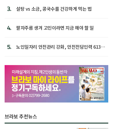
3.
설탕 vs 소금, 콩국수를 건강하게 먹는 법
4.
팔자주름 생겨 고민이라면 지금 해야 할 일
5.
노인일자리 안전관리 강화, 안전전담인력 613명
첫 배치
브라보 추천뉴스