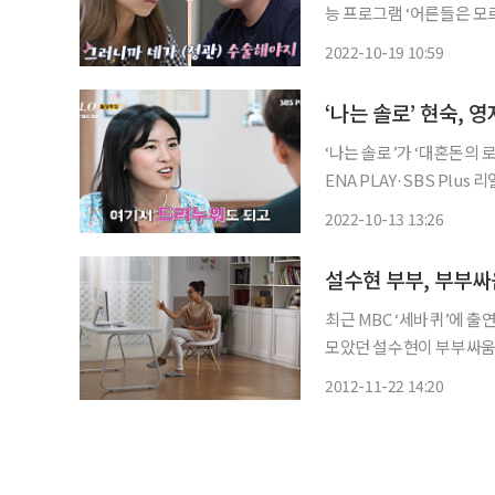
능 프로그램 ‘어른들은 모
삼 남매와 함께하는 일상을 공개했다. 먼저 두 사람의 과거가 재
2022-10-19 10:59
고등학생이던 김수연은 어느
‘나는 솔로’가 ‘대혼돈의 로맨
ENA PLAY·SBS Plus
전, 고성이 오가는 ‘솔로
2022-10-13 13:26
균 5.2%(닐슨코리아 제
설수현 부부, 부부싸
최근 MBC ‘세바퀴’에 
모았던 설수현이 부부싸움을 해
방송에 모습을 비추며 언론
2012-11-22 14:20
체형 PC를 알리기 위해 제