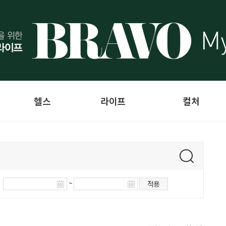
헬스
라이프
컬처
~
적용