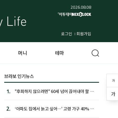
2026.08.08
로그인
회원가입
머니
테마
브라보 인기뉴스
가
1.
"후회하지 않으려면" 60세 넘어 끊어내야 할 사
가
람 1위
2.
‘아파도 집에서 늙고 싶어…’ 고령 가구 40% 노
후 주택이라 어...