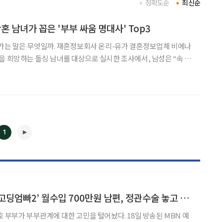
정확도순
최신순
 황혼 남녀가 꼽은 '부부 싸움 명대사' Top3
오가는 말은 무엇일까. 재혼정보회사 온리-유가 결혼정보업체 비에나
을 희망하는 돌싱 남녀를 대상으로 실시한 조사에서, 남성은 “속 터
해!”라는 표현을 가장 많이 들은 말로 꼽았다. 응답에 따르면 부부 싸움
은 감정보다 ‘피로감’을 드러내는 말이 대부
1
◀
▶
“피임 답답해서”…‘고딩엄빠2’ 월수입 700만원 남편, 정관수술 놓고 갈등
 부부관계에 대한 고민을 털어놨다. 18일 방송된 MBN 예