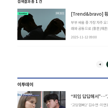
검색결과 총
1
건
[Trend&bravo]
부부 싸움 중 가장 자주 
래와 공동으로 (황혼)재혼
져!”, 여성은 “그만 좀 
2025-11-12 09:00
에서 가장 자주 오간 표현
이투데이
‘고딩엄빠2’ 김수연·이연호 부부가