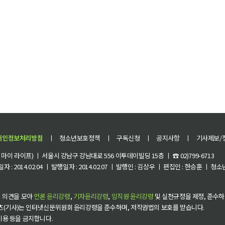
개인정보처리방침
ㅣ
청소년보호정책
ㅣ
구독신청
ㅣ
공지사항
ㅣ
기사제보/
이 라이프) ㅣ 서울시 강남구 강남대로 556 이투데이빌딩 15층 ㅣ ☎ 02)799-6713
 : 2014.02.04 ㅣ 발행일자 : 2014.02.07 ㅣ 발행인 : 김상우 ㅣ 편집인 : 한승훈 ㅣ
 의견을 모아
언론 윤리강령
,
기자윤리강령
,
임직원 윤리강령
및 실천규정을 제정, 준수하
츠(기사)는 인터넷신문위원회 윤리강령을 준수하며, 저작권법의 보호를 받습니다.
 이용 등을 금지합니다.