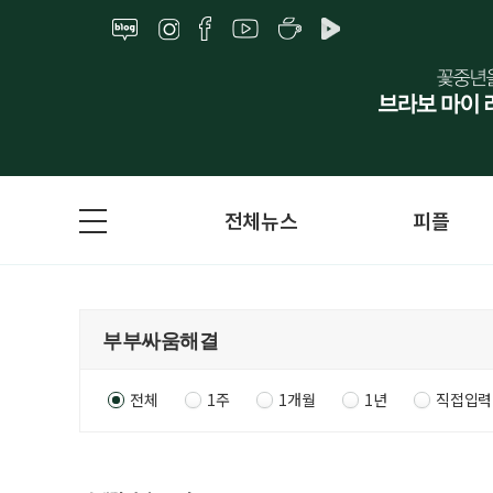
전체뉴스
피플
전체
1주
1개월
1년
직접입력