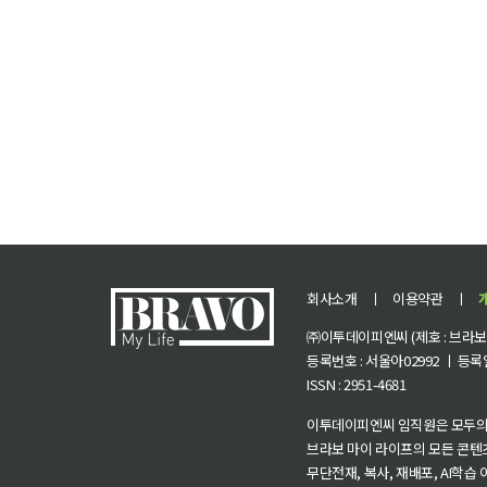
회사소개
ㅣ
이용약관
ㅣ
㈜이투데이피엔씨 (제호 : 브라보 마
등록번호 : 서울아02992 ㅣ 등록일자
ISSN : 2951-4681
이투데이피엔씨 임직원은 모두의
브라보 마이 라이프의 모든 콘텐
무단전재, 복사, 재배포, AI학습