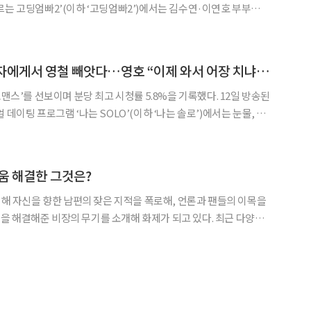
르는 고딩엄빠2’(이하 ‘고딩엄빠2’)에서는 김수연·이연호 부부가
연 드라마 형식으로 펼쳐졌다.
 날 치킨을 주문했다가, 배달 기사가 같은 반 복
‘나는 솔로’ 현숙, 영자에게서 영철 빼앗다…영호 “이제 와서 어장 치냐” 황당
스’를 선보이며 분당 최고 시청률 5.8%을 기록했다. 12일 방송된
 리얼 데이팅 프로그램 ‘나는 SOLO’(이하 ‘나는 솔로’)에서는 눈물, 반
나라 10번지’의 혼란스러운 로맨스 판도가 그려졌다. 이날 방송은 평
공·수도권 유료방송가구 기준
움 해결한 그것은?
출연해 자신을 향한 남편의 잦은 지적을 폭로해, 언론과 팬들의 이목을
결해준 비장의 무기를 소개해 화제가 되고 있다. 최근 다양한
과 팬들의 관심을 모으고 있는 미스코리아 출신의 설수현이 LG 일
작된 ‘LG 일체형PC 이야기’ 영상에 출연해 평상시