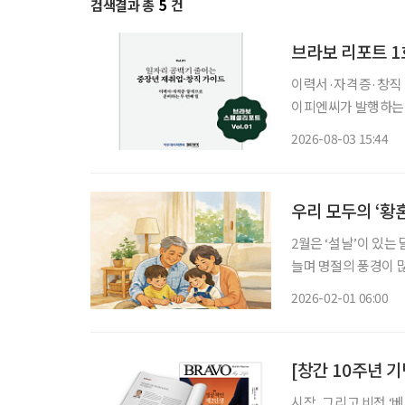
검색결과 총
5
건
브라보 리포트 1
이력서·자격증·창직 정보
이피엔씨가 발행하는 
게 선보인다. 약칭은 
2026-08-03 15:44
창직 가이드’이며, 부
우리 모두의 ‘황
2월은 ‘설날’이 있는
늘며 명절의 풍경이 
유는 ‘가족’이 그곳에 있기 때문입니다. 2월은 설
2026-02-01 06:00
둔 가정에게는 ‘새 출
[창간 10주년 기
시작, 그리고 비전 ‘