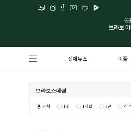
전체뉴스
피플
전체
1주
1개월
1년
직