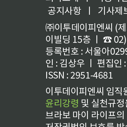
공지사항
ㅣ
기사제
㈜이투데이피엔씨 (제호
이빌딩 15층 ㅣ ☎ 02)
등록번호 : 서울아02992
인 : 김상우 ㅣ 편집인
ISSN : 2951-4681
이투데이피엔씨 임직원
윤리강령
및 실천규정을
브라보 마이 라이프의
저작권법의 보호를 받