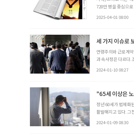
720만 명을 중심으로
새롭게 조망받고 있는 분들입니다. 자녀 양육과 부모 부
2025-04-01 08:00
스스로의 노후도 대비
세 가지 이슈로 
연령주의와 근로계약 
과 속사정은 다르다.
이 다른 것은 물론,
2024-01-10 08:27
"65세 이상은 
정년 60세가 법제화된
활발해지고 있다. 그전
과연 나이로 차별해도 될까? ‘몇 살’부터 노인일까? 노인을 정의하
2024-01-09 08:30
65세다. 우리나라에