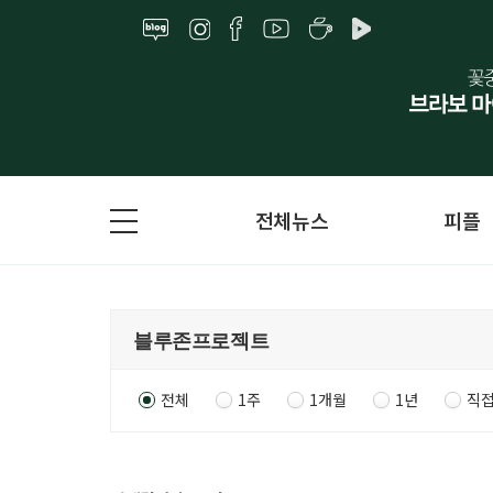
전체뉴스
피플
전체
1주
1개월
1년
직