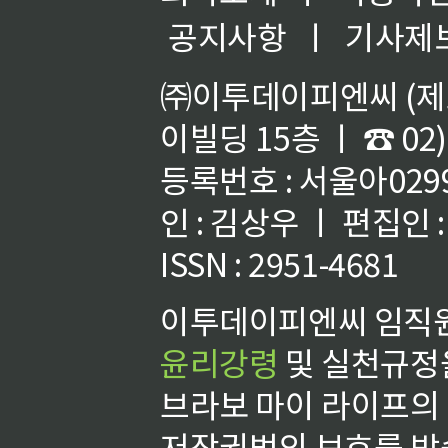
공지사항
ㅣ
기사제
㈜이투데이피엔씨 (제호
이빌딩 15층 ㅣ ☎ 02)
등록번호 : 서울아02992
인 : 김상우 ㅣ 편집인
ISSN : 2951-4681
이투데이피엔씨 임직원
윤리강령
및 실천규정을
브라보 마이 라이프의
저작권법의 보호를 받