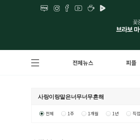
전체뉴스
피플
전체
1주
1개월
1년
직