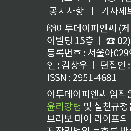
공지사항
ㅣ
기사제
㈜이투데이피엔씨 (제호
이빌딩 15층 ㅣ ☎ 02)
등록번호 : 서울아02992
인 : 김상우 ㅣ 편집인
ISSN : 2951-4681
이투데이피엔씨 임직원
윤리강령
및 실천규정을
브라보 마이 라이프의
저작권법의 보호를 받