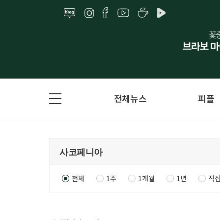
전체뉴스
피플
전체
1주
1개월
1년
직