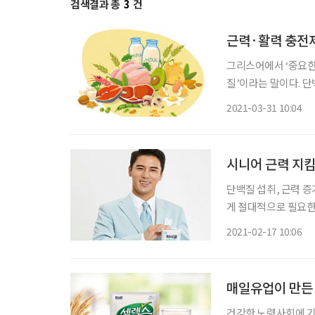
검색결과 총
3
건
근력·활력 충전제
그리스어에서 ‘중요한’
질’이라는 말이다. 
이 건강과 근력을 지키
2021-03-31 10:04
시니어 근력 지킴
단백질 섭취, 근력 증가
게 절대적으로 필요한
나이가 들수록 가속화
2021-02-17 10:06
매일유업이 만든 
건강한 노령사회에 기