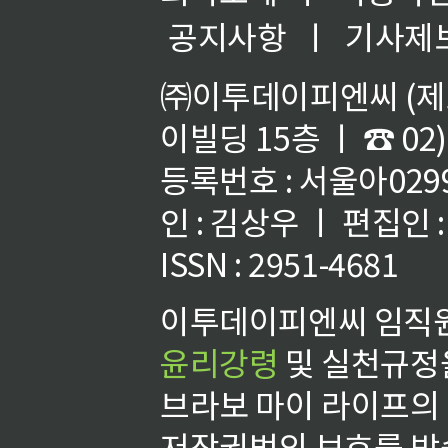
공지사항
ㅣ
기사제
㈜이투데이피엔씨 (제호
이빌딩 15층 ㅣ ☎ 02)
등록번호 : 서울아02992
인 : 김상우 ㅣ 편집인
ISSN : 2951-4681
이투데이피엔씨 임직원
윤리강령
및 실천규정을
브라보 마이 라이프의
저작권법의 보호를 받