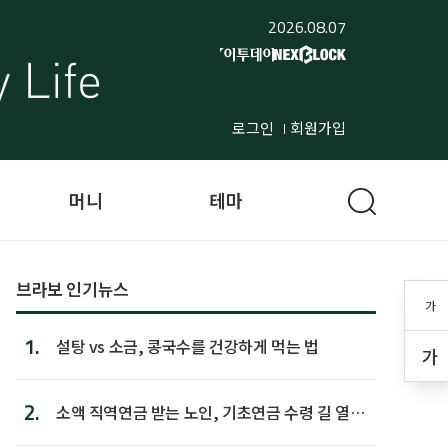
2026.08.07
로그인
회원가입
머니
테마
브라보 인기뉴스
가
1.
설탕 vs 소금, 콩국수를 건강하게 먹는 법
가
2.
소액 직역연금 받는 노인, 기초연금 수령 길 열린
다