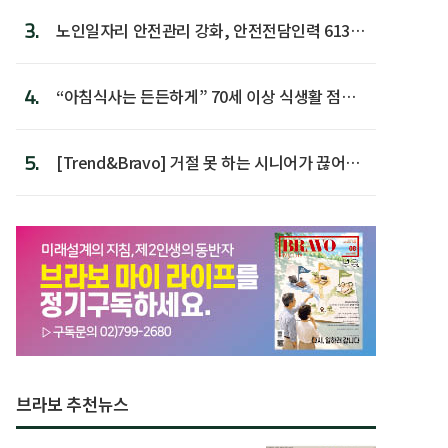
3.
노인일자리 안전관리 강화, 안전전담인력 613명
첫 배치
4.
“아침식사는 든든하게” 70세 이상 식생활 점수
가장 높아
5.
[Trend&Bravo] 거절 못 하는 시니어가 끊어야
할 행동 5
브라보 추천뉴스