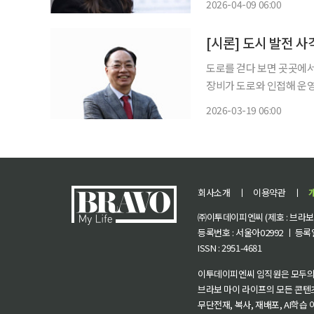
2026-04-09 06:00
그 말 뒤에 고통의 체험이
[시론] 도시 발전 사
도로를 걷다 보면 곳곳에서
장비가 도로와 인접해 운
다. 실제로 올해 3월 대
2026-03-19 06:00
는 서울 강동구 명일동에서
망하기
회사소개
ㅣ
이용약관
ㅣ
㈜이투데이피엔씨 (제호 : 브라보 마
등록번호 : 서울아02992 ㅣ 등록일자
ISSN : 2951-4681
이투데이피엔씨 임직원은 모두의
브라보 마이 라이프의 모든 콘텐
무단전재, 복사, 재배포, AI학습