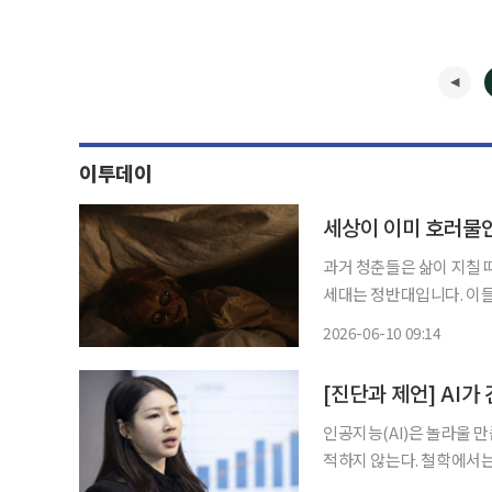
이투데이
세상이 이미 호러물인
과거 청춘들은 삶이 지칠 
세대는 정반대입니다. 이들
해지는 공포 영화를 선택합
2026-06-10 09:14
[진단과 제언] AI가
인공지능(AI)은 놀라울 
적하지 않는다. 철학에서는
좀비’라 부른다. AI는 바