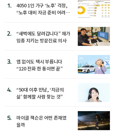
1.
4050 1인 가구 ‘노후’ 걱정,
“노후 대비 자금 준비 어려
워”
2.
“새벽에도 달려갑니다” 재가
임종 지키는 방문진료 의사
3.
앱 없이도 택시 부릅니다
“120 전화 한 통이면 끝”
4.
“50대 이후 만남, ‘지금의
삶’ 함께할 사람 찾는 것”
5.
마이클 잭슨은 어떤 존재였
을까