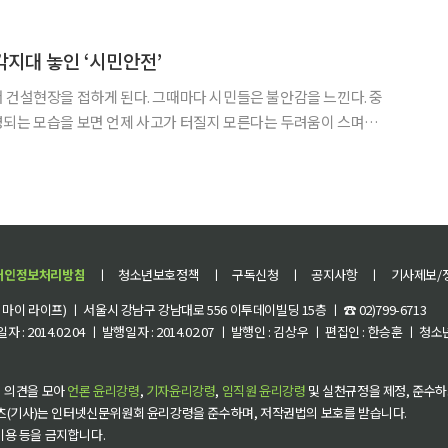
나 책임은 존재하지 않는다. 이처럼 영혼 없는 존재에
각지대 놓인 ‘시민안전’
 건설현장을 접하게 된다. 그때마다 시민들은 불안감을 느낀다. 중
영되는 모습을 보면 언제 사고가 터질지 모른다는 두려움이 스며든
구에서 발생한 천공기 전도사고로 택시기사와 승객이 다쳤다. 작년에
 터널공사 중 붕괴로 인해 도로를 주행하던 오토바이 운전자가 사
개인정보처리방침
ㅣ
청소년보호정책
ㅣ
구독신청
ㅣ
공지사항
ㅣ
기사제보/
이 라이프) ㅣ 서울시 강남구 강남대로 556 이투데이빌딩 15층 ㅣ ☎ 02)799-6713
 : 2014.02.04 ㅣ 발행일자 : 2014.02.07 ㅣ 발행인 : 김상우 ㅣ 편집인 : 한승훈 ㅣ
 의견을 모아
언론 윤리강령
,
기자윤리강령
,
임직원 윤리강령
및 실천규정을 제정, 준수하
츠(기사)는 인터넷신문위원회 윤리강령을 준수하며, 저작권법의 보호를 받습니다.
 이용 등을 금지합니다.