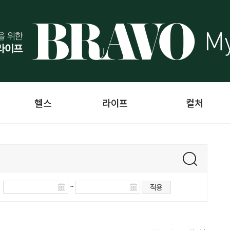
헬스
라이프
컬처
~
적용