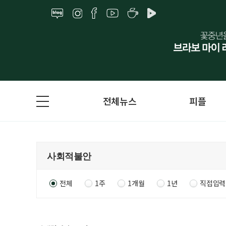
전체뉴스
피플
전체
1주
1개월
1년
직접입력