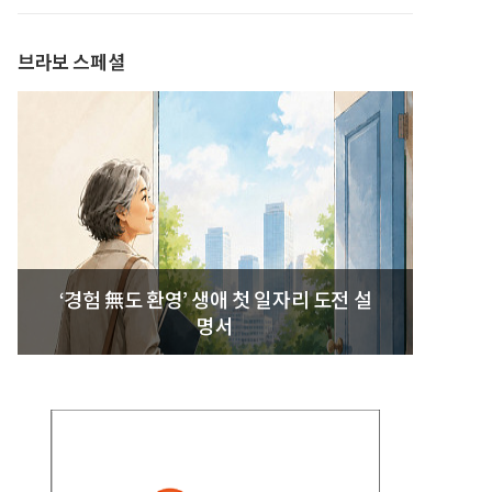
브라보 스페셜
‘경험 無도 환영’ 생애 첫 일자리 도전 설
명서