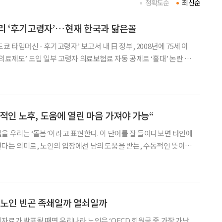
정확도순
최신순
리 ‘후기고령자’…현재 한국과 닮은꼴
쿄 타임머신 - 후기고령자’ 보고서 내 日 정부, 2008년에 75세 이
의료제도’ 도입 일부 고령자 의료보험료 자동 공제로 ‘홀대’ 논란 커
및 세대 갈등 보여줘…초고령사회 진입한 韓 유사” 17년 전 일본
‘후기고령자’가 현재 우리나라를
적인 노후, 도움에 열린 마음 가져야 가능“
을 우리는 ‘돌봄’이라고 표현한다. 이 단어를 잘 들여다보면 타인에
다는 의미로, 노인의 입장에선 남의 도움을 받는, 수동적인 뜻이
을 치열하게 살아온 입장에선 내 방식대로, 내 집에서 살고 싶다는
욕구는 여전히 존재한다. 그렇다면 어떻게 늙는 것이 좋을까? 일본에서 발간된
 노인 빈곤 족쇄일까 열쇠일까
자료가 발표될 때면 우리나라 노인은 ‘OECD 회원국 중 가장 가난