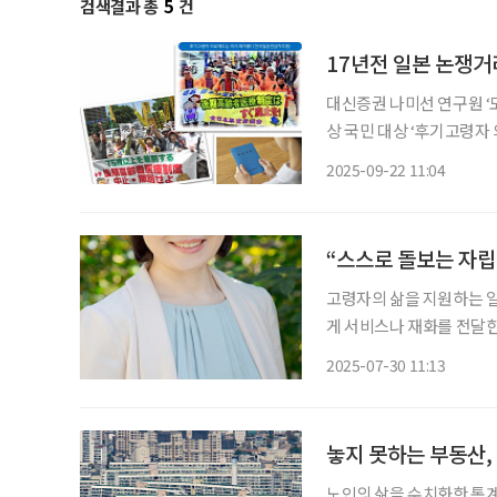
검색결과 총
5
건
17년전 일본 논쟁거
대신증권 나미선 연구원 ‘도
상 국민 대상 ‘후기고령자 
져 “日 고령화, 재정적 부담 
2025-09-22 11:04
에서 논란이 됐던 유행어 
“스스로 돌보는 자립
고령자의 삶을 지원하는 일
게 서비스나 재화를 전달한
담겨져 있다. 하지만 평생
2025-07-30 11:13
놓지 못하는 부동산,
노인의 삶을 수치화한 통계