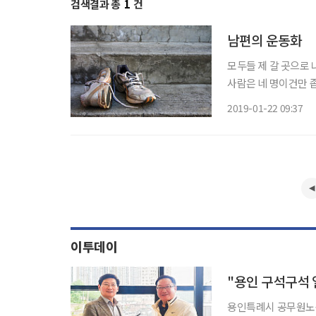
검색결과 총
1
건
남편의 운동화
모두들 제 갈 곳으로 
사람은 네 명이건만 
칫집 현관이다. 특히
2019-01-22 09:37
와 운동화들이 현관과
이투데이
용인특례시 공무원노동