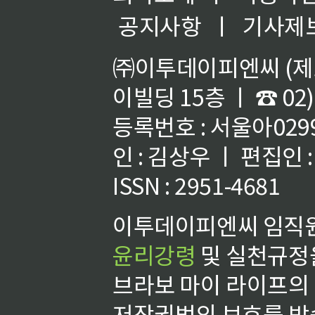
공지사항
ㅣ
기사제
㈜이투데이피엔씨 (제호
이빌딩 15층 ㅣ ☎ 02)
등록번호 : 서울아02992
인 : 김상우 ㅣ 편집인
ISSN : 2951-4681
이투데이피엔씨 임직원
윤리강령
및 실천규정을
브라보 마이 라이프의
저작권법의 보호를 받