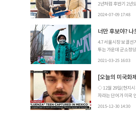
2년처럼 후반기 2년도 열심히
월 이 시장 취임 직후 운동화를 선물한 바 있
2024-07-09 17:48
너만 후보야? 
4.7 서울시장 보궐
투는 가운데 군소정당
들을 만나 표심을 얻기 위해 노력했다. 보궐선거 공
2021-03-25 16:03
서울시장 후보들은 거
[오늘의 미국화제
◇ 12월 29일(현지시간) 구글 ‘인기
자라는 단어가 미국 
적했던 ‘어플루엔자(af
2015-12-30 14:30
요 미국 언론에 따르면