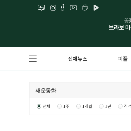
전체뉴스
피플
전체
1주
1개월
1년
직