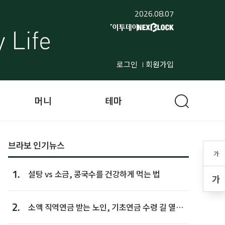
2026.08.07
로그인
회원가입
머니
테마
브라보 인기뉴스
가
1.
설탕 vs 소금, 콩국수를 건강하게 먹는 법
가
2.
소액 직역연금 받는 노인, 기초연금 수령 길 열린
다