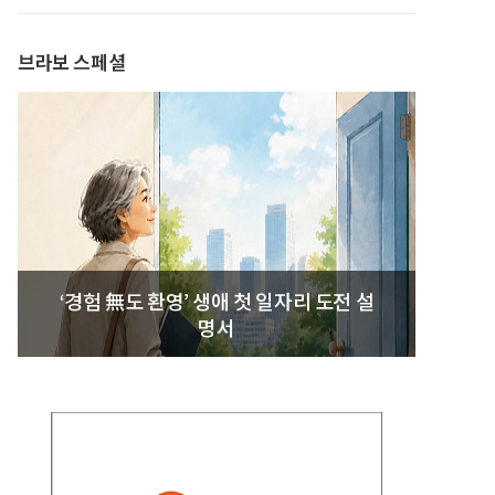
발간
브라보 스페셜
‘경험 無도 환영’ 생애 첫 일자리 도전 설
명서