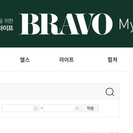
헬스
라이프
컬처
~
적용