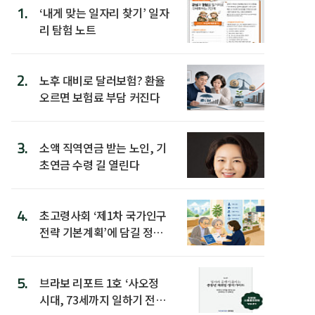
1.
‘내게 맞는 일자리 찾기’ 일자
리 탐험 노트
2.
노후 대비로 달러보험? 환율
오르면 보험료 부담 커진다
3.
소액 직역연금 받는 노인, 기
초연금 수령 길 열린다
4.
초고령사회 ‘제1차 국가인구
전략 기본계획’에 담길 정책
은
5.
브라보 리포트 1호 ‘사오정
시대, 73세까지 일하기 전략’