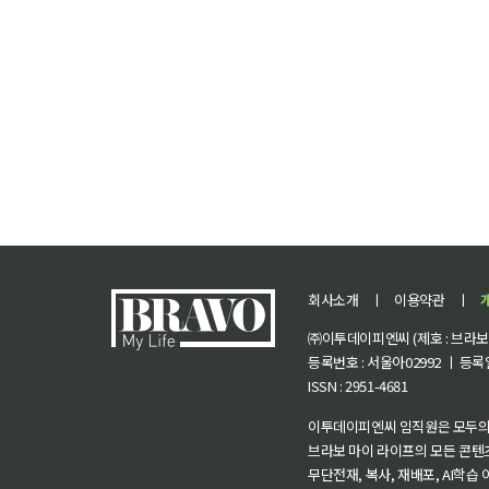
회사소개
ㅣ
이용약관
ㅣ
㈜이투데이피엔씨 (제호 : 브라보 마
등록번호 : 서울아02992 ㅣ 등록일자
ISSN : 2951-4681
이투데이피엔씨 임직원은 모두의
브라보 마이 라이프의 모든 콘텐
무단전재, 복사, 재배포, AI학습