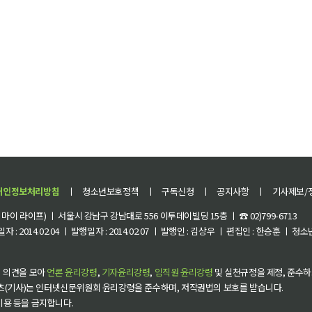
개인정보처리방침
ㅣ
청소년보호정책
ㅣ
구독신청
ㅣ
공지사항
ㅣ
기사제보/
이 라이프) ㅣ 서울시 강남구 강남대로 556 이투데이빌딩 15층 ㅣ ☎ 02)799-6713
 : 2014.02.04 ㅣ 발행일자 : 2014.02.07 ㅣ 발행인 : 김상우 ㅣ 편집인 : 한승훈 ㅣ
 의견을 모아
언론 윤리강령
,
기자윤리강령
,
임직원 윤리강령
및 실천규정을 제정, 준수하
츠(기사)는 인터넷신문위원회 윤리강령을 준수하며, 저작권법의 보호를 받습니다.
 이용 등을 금지합니다.