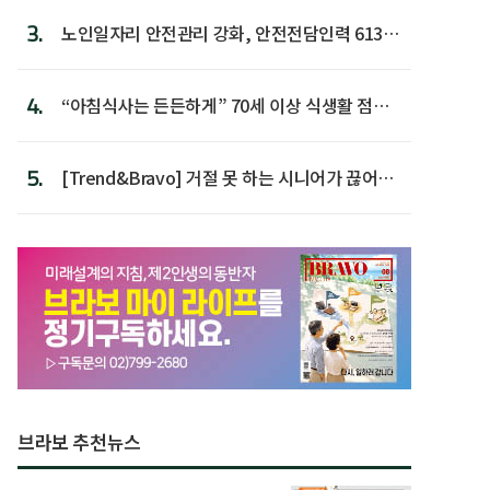
3.
노인일자리 안전관리 강화, 안전전담인력 613명
첫 배치
4.
“아침식사는 든든하게” 70세 이상 식생활 점수
가장 높아
5.
[Trend&Bravo] 거절 못 하는 시니어가 끊어야
할 행동 5
브라보 추천뉴스