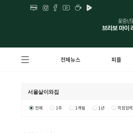
전체뉴스
피플
전체
1주
1개월
1년
직접입력