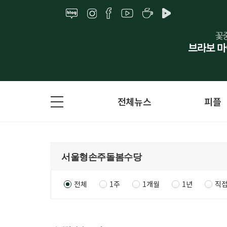
전체뉴스
피플
전체
1주
1개월
1년
직