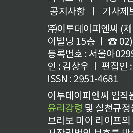
공지사항
ㅣ
기사제
㈜이투데이피엔씨 (제호
이빌딩 15층 ㅣ ☎ 02)
등록번호 : 서울아02992
인 : 김상우 ㅣ 편집인
ISSN : 2951-4681
이투데이피엔씨 임직원
윤리강령
및 실천규정을
브라보 마이 라이프의
저작권법의 보호를 받