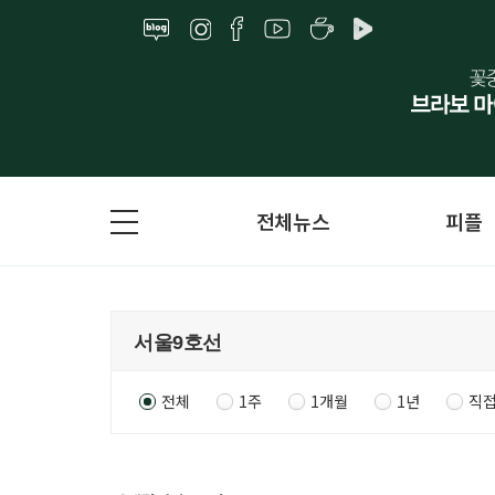
전체뉴스
피플
전체
1주
1개월
1년
직