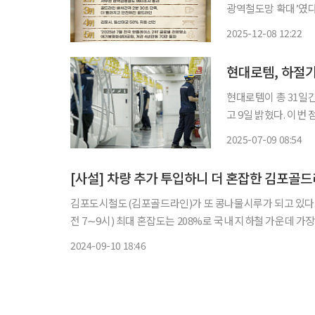
광역철도망 확대’였다. 218명이 참여한 온라인 투표에서 이 사업은 141표(13%)로 1
지하며, 김포시민이 체
2025-12-08 12:22
4위까지도 모두 교통
현대로템, 하절기
현대로템이 총 31일
고 9일 밝혔다. 이번 점검은 한국철도공사(코레일)와 서울교통공사, GTX-A 운영㈜, 서울9호
선 운영, 신분당선㈜
2025-07-09 08:54
818량(KTX 16량
[사설] 차량 추가 투입하니 더 혼잡한 김포골
김포도시철도(김포골드라인)가 또 콩나물시루가 되고 있다.
전 7∼9시) 최대 혼잡도는 208%로 국내 지하철 가운데 가
는 승객들이 꽉꽉 들어찼다. 김포골드라인은 지난
2024-09-10 18:46