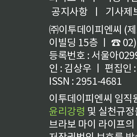
공지사항
ㅣ
기사제
㈜이투데이피엔씨 (제호
이빌딩 15층 ㅣ ☎ 02)
등록번호 : 서울아02992
인 : 김상우 ㅣ 편집인
ISSN : 2951-4681
이투데이피엔씨 임직원
윤리강령
및 실천규정을
브라보 마이 라이프의
저작권법의 보호를 받