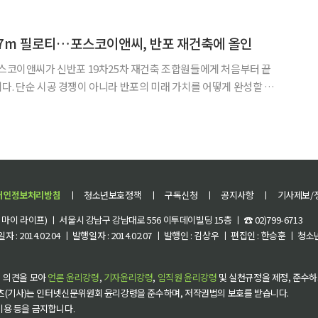
업'을 본격 추진한다고 4일 밝혔다. 생활인구는 주민등록인구와 등록외국인등 등록
17m 필로티…포스코이앤씨, 반포 재건축에 올인
다. 단순 시공 경쟁이 아니라 반포의 미래 가치를 어떻게 완성할 것
선언에 가깝다. 포스코이앤씨는 시공사 선정 총회
지 하나를 새로 짓는 사업이 아니라 앞으로 100년 뒤 반
개인정보처리방침
ㅣ
청소년보호정책
ㅣ
구독신청
ㅣ
공지사항
ㅣ
기사제보/
이 라이프) ㅣ 서울시 강남구 강남대로 556 이투데이빌딩 15층 ㅣ ☎ 02)799-6713
 : 2014.02.04 ㅣ 발행일자 : 2014.02.07 ㅣ 발행인 : 김상우 ㅣ 편집인 : 한승훈 ㅣ
 의견을 모아
언론 윤리강령
,
기자윤리강령
,
임직원 윤리강령
및 실천규정을 제정, 준수하
츠(기사)는 인터넷신문위원회 윤리강령을 준수하며, 저작권법의 보호를 받습니다.
 이용 등을 금지합니다.