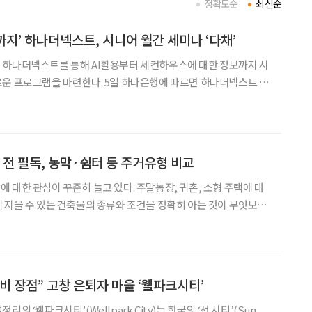
정확도순
최신순
까지’ 하나더넥스트, 시니어 월간 세미나 ‘다채’
 하나더넥스트를 통해 AI활용부터 세컨하우스에 대한 정보까지 시
한다. 5일 하나은행에 따르면 하나더넥스트 홈
행할 월간 세미나 일정을 게재했다. 세미나는 서울시 을지로·서초동·
선릉역·영등포 라운지에서 열린다. 먼저 을지로 라운지에서는 △8일 일상 속의 AI
 전 필독, 농막·쉼터 등 주거유형 비교
 대한 관심이 꾸준히 늘고 있다. 주말농장, 귀촌, 소형 주택에 대
 지을 수 있는 건축물의 종류와 조건을 정확히 아는 것이 무엇보다
 세컨하우스처럼 비슷해 보이는 ‘작은 집’들도 사실 목적과 법적 기준
 전원생활을 계획하고 있다면 반드시
비 장점” 고창 은퇴자 마을 ‘웰파크시티’
의 ‘웰파크시티’(Wellpark City)는 한국의 ‘선 시티’(Sun