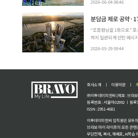
2026-06-04 08:46
분담금 제로 공약·
“조합원님을 1등으로.” 포스코이앤씨가 신반포 19차25차 재건축 조합원들에게 처음부터 끝
까지 일관되게 던진 메시지
인가에 회사의 모든 역량을 집중하겠다는 
2026-05-29 09:44
를 앞두고 “이번 선택은 단
회사소개
ㅣ
이용약관
ㅣ
㈜이투데이피엔씨 (제호 : 브라보 마
등록번호 : 서울아02992 ㅣ 등록일자
ISSN : 2951-4681
이투데이피엔씨 임직원은 모두의
브라보 마이 라이프의 모든 콘텐
무단전재, 복사, 재배포, AI학습