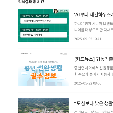
검색결과 총
5
건
‘AI부터 세컨하우스
하나은행이 시니어 브랜드
니어를 대상으로 한 다채로운 프로그램을 마련
페이지에 9월 한 달간 진
2025-09-05 10:41
[카드뉴스] 귀농귀촌
중년층 사이에서 전원생활에
한 수요가 높아지며 농지에
중요해졌다. 농막, 쉼터,
2025-05-22 08:00
이 완전히 다르다. 중년의
“도심보다 낮은 생활
전라북도 고창군 고창읍 석정리