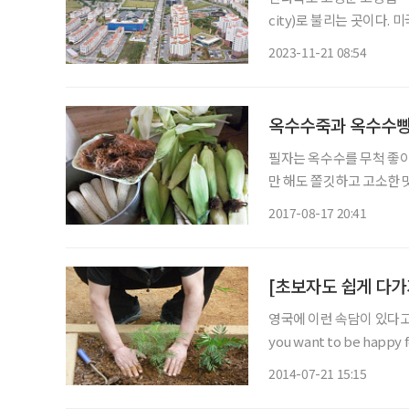
city)로 불리는 곳이다.
고 할 수 있으며, 마을 안
2023-11-21 08:54
이 갖춰져 있다. ‘웰파크시
옥수수죽과 옥수수빵
필자는 옥수수를 무척 좋아
만 해도 쫄깃하고 고소한 맛
10개를 먹은 적도 있다. 
2017-08-17 20:41
옥수수가 김을 내며 탐스럽
영국에 이런 속담이 있다고 한다. “I
you want to be happ
평생의 행복을 원하면 나무
2014-07-21 15:15
생의 행