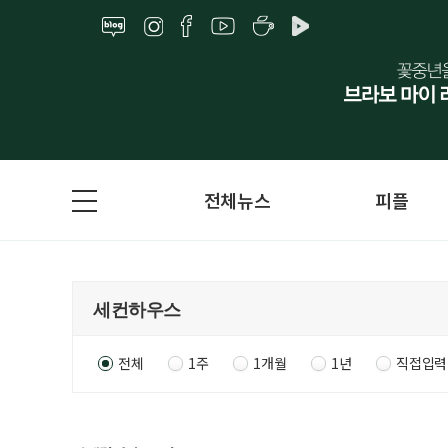
전체뉴스
피플
전체
1주
1개월
1년
직접입력