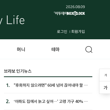
2026.08.09
로그인
회원가입
머니
테마
브라보 인기뉴스
가
1.
"후회하지 않으려면" 60세 넘어 끊어내야 할 사
가
람 1위
2.
‘아파도 집에서 늙고 싶어…’ 고령 가구 40% 노
후 주택이라 어...