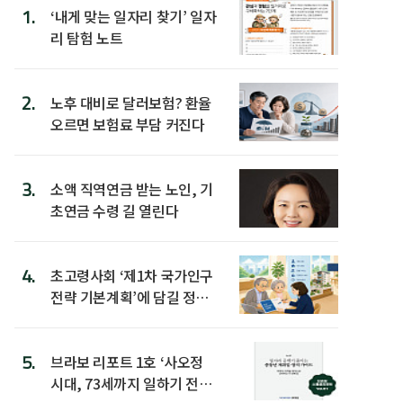
1.
‘내게 맞는 일자리 찾기’ 일자
리 탐험 노트
2.
노후 대비로 달러보험? 환율
오르면 보험료 부담 커진다
3.
소액 직역연금 받는 노인, 기
초연금 수령 길 열린다
4.
초고령사회 ‘제1차 국가인구
전략 기본계획’에 담길 정책
은
5.
브라보 리포트 1호 ‘사오정
시대, 73세까지 일하기 전략’