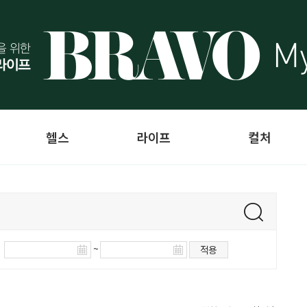
헬스
라이프
컬처
~
적용