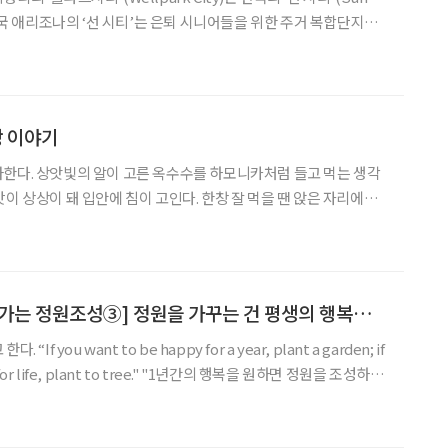
 미국 애리조나의 ‘선 시티’는 은퇴 시니어들을 위한 주거 복합단지라
에 병원, 경찰서, 소방서, 쇼핑센터, 영화관, 피트니스센터 등의 시설
티’는 국내 실버타운 점유율 1위
 이야기
한다. 상앗빛의 알이 고른 옥수수를 하모니카처럼 들고 먹는 생각
이 상상이 돼 입안에 침이 고인다. 한창 잘 먹을 땐 앉은 자리에서
시장에 가니 막 쪄서 올려놓았는지 커다란 솥 위의 쟁반에 윤기 나는
게 쌓여 있어 한 봉지에 3개 들어 있는 옥수수를 사왔다
[초보자도 쉽게 다가가는 정원조성③] 정원을 가꾸는 건 평생의 행복을 얻는 것
f you want to be happy for a year, plant a garden; if
y for life, plant to tree." "1년간의 행복을 원하면 정원을 조성하고,
를 심어라” 그렇다면 식물이 있는 정원을 조성하고 가꾸는 것은 평