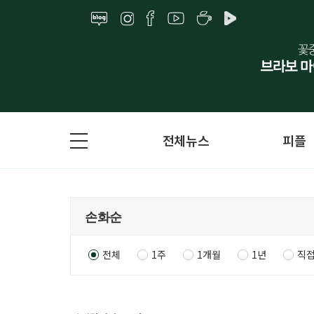
전체뉴스
피플
전체
1주
1개월
1년
직