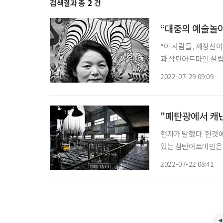
검색결과 총
2
건
“대중의 예술놀
“이 사람들, 제정신이
과 삼탄아트마인 설립
지만, 10여 년 전만
2022-07-29 09:09
다? 반신반의도 무리
"폐탄광에서 캐낸
현자가 말했다. 헌것에
있는 삼탄아트마인은 
(구 ‘삼척탄좌 정암광
2022-07-22 08:41
예술공간이다. 폐탄광