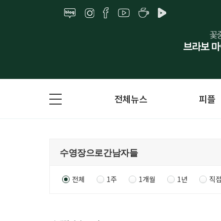
전체뉴스
피플
전체
1주
1개월
1년
직