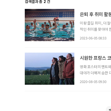
검색결과 총
2
건
은퇴 후 취미 활
이왕 즐길 취미, 더 
적인 취미를 찾아야 
‘저건 젊은 애들이나
2023-06-05 08:33
시원한 프랑스 코
영화 포스터의 멘트와
대야가 더해져 습한 
엉킨 일들을 그저 우두
2020-08-05 09:30