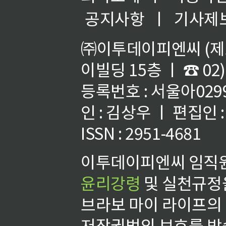
공지사항
ㅣ
기사제
㈜이투데이피엔씨 (제호
이빌딩 15층 ㅣ ☎ 02)
등록번호 : 서울아02992
인 : 김상우 ㅣ 편집인
ISSN : 2951-4681
이투데이피엔씨 임직원
윤리강령
및 실천규정을
브라보 마이 라이프의
저작권법의 보호를 받